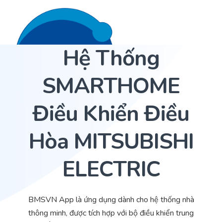
Hệ Thống
Liên hệ 24/7
Trang Chủ
SMARTHOME
Giới thiệu
Điều Khiển Điều
Dịch Vụ
Hòa MITSUBISHI
Sản phẩm
Cảm biến ACI
Dự án
Nhà phân phối cảm biến
ELECTRIC
Bài viết
Nhà sản xuất thiết bị điều khiển
BMSVN App là ứng dụng dành cho hệ thống nhà
Hợp tác
Cung cấp giải pháp quản lý cho toà nhà (BMS)
thông minh, được tích hợp với bộ điều khiển trung