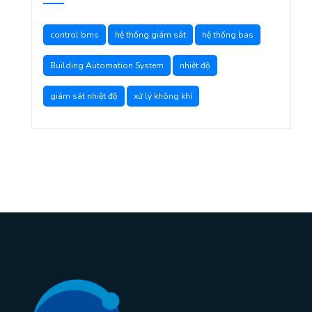
control bms
hệ thống giám sát
hệ thống bas
Building Automation System
nhiệt độ
giám sát nhiệt độ
xử lý không khí