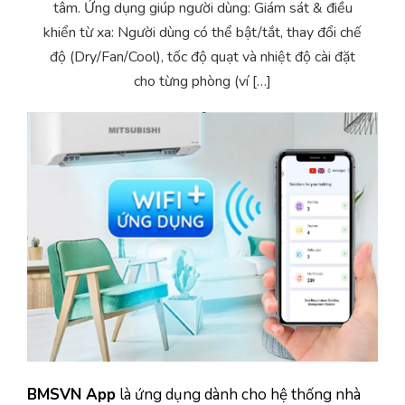
tâm. Ứng dụng giúp người dùng: Giám sát & điều
Yêu cầu báo giá
Bảo trì – Bảo dưỡng hệ thống
khiển từ xa: Người dùng có thể bật/tắt, thay đổi chế
độ (Dry/Fan/Cool), tốc độ quạt và nhiệt độ cài đặt
Tư vấn – Thiết kế – Cung cấp thiết bị HVAC
cho từng phòng (ví […]
Tư vấn thiết kế, thi công tủ điều khiển
Thi công – Lắp đặt hệ thống HVAC
BMSVN App
là ứng dụng dành cho hệ thống nhà