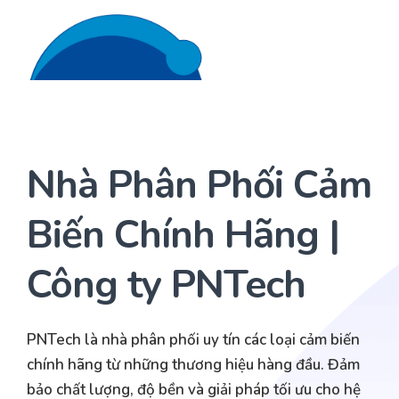
Liên hệ 24/7
Trang Chủ
Giới thiệu
Nhà Phân Phối Cảm
Dịch Vụ
Biến Chính Hãng |
Sản phẩm
Cảm biến ACI
Công ty PNTech
Dự án
Nhà phân phối cảm biến
Bài viết
Nhà sản xuất thiết bị điều khiển
PNTech là nhà phân phối uy tín các loại cảm biến
chính hãng từ những thương hiệu hàng đầu. Đảm
Hợp tác
Cung cấp giải pháp quản lý cho toà nhà (BMS)
bảo chất lượng, độ bền và giải pháp tối ưu cho hệ