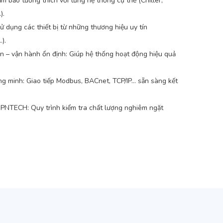
ảm bảo tương thích với từng hệ thống cụ thể (Chiller,
).
Sử dụng các thiết bị từ những thương hiệu uy tín
).
n – vận hành ổn định: Giúp hệ thống hoạt động hiệu quả
ng minh: Giao tiếp Modbus, BACnet, TCP/IP… sẵn sàng kết
g PNTECH: Quy trình kiểm tra chất lượng nghiêm ngặt