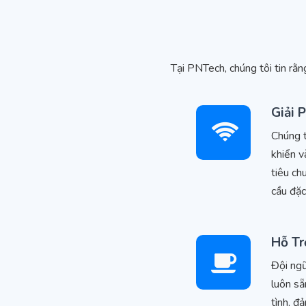
Tại PNTech, chúng tôi tin rằn
Giải 
Chúng t
khiển v
tiêu ch
cầu đặc
Hỗ Tr
Đội ngũ
luôn sẵ
tình, đ