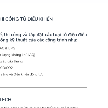
THI CÔNG TỦ ĐIỀU KHIỂN
ế, thi công và lắp đặt các loại tủ điện điều
hống kỹ thuật của các công trình như:
HVAC & BMS
t lượng không khí (IAQ)
ng áp cầu thang
í CO/CO2
 sáng và điều khiển động lực
NTECH