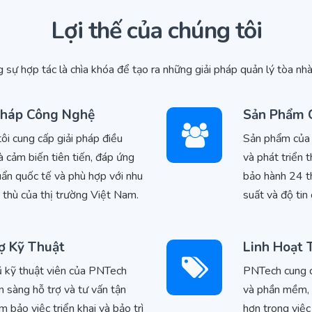
Lợi thế của chúng tôi
g sự hợp tác là chìa khóa để tạo ra những giải pháp quản lý tòa nh
Pháp Công Nghệ
Sản Phẩm 
ôi cung cấp giải pháp điều
Sản phẩm của
à cảm biến tiên tiến, đáp ứng
và phát triển 
uẩn quốc tế và phù hợp với nhu
bảo hành 24 t
 thù của thị trường Việt Nam.
suất và độ tin 
ợ Kỹ Thuật
Linh Hoạt 
 kỹ thuật viên của PNTech
PNTech cung cấ
n sàng hỗ trợ và tư vấn tận
và phần mềm, g
ảm bảo việc triển khai và bảo trì
hơn trong việc 