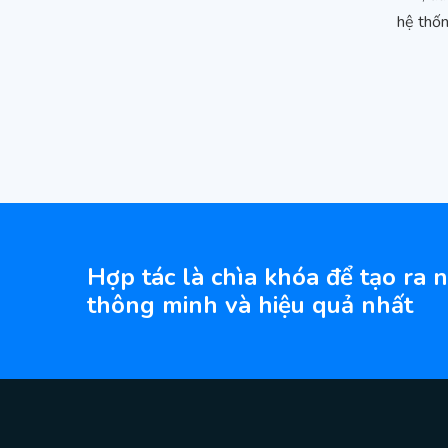
hệ thốn
Hợp tác là chìa khóa để tạo ra 
thông minh và hiệu quả nhất