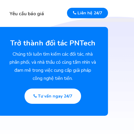
Liên hệ 24/7
Yêu cầu báo giá
Trở thành đối tác PNTech
Chúng tôi luôn tìm kiếm các đối tác, nhà
phân phối, và nhà thầu có cùng tầm nhìn và
đam mê trong việc cung cấp giải pháp
công nghệ tiên tiến.
Tư vấn ngay 24/7