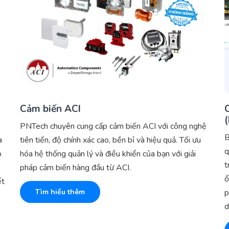
Cảm biến ACI
PNTech chuyên cung cấp cảm biến ACI với công nghệ
B
a
tiên tiến, độ chính xác cao, bền bỉ và hiệu quả. Tối ưu
q
p
hóa hệ thống quản lý và điều khiển của bạn với giải
t
pháp cảm biến hàng đầu từ ACI.
ổ
ết
Tìm hiểu thêm
p
d