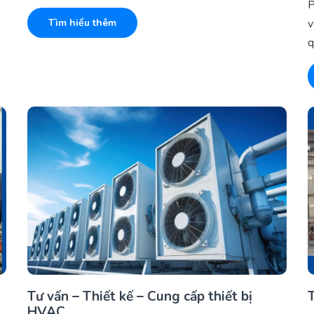
P
Tìm hiểu thêm
v
q
Tư vấn – Thiết kế – Cung cấp thiết bị
T
HVAC