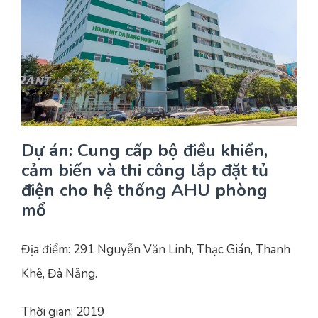
Yêu cầu báo giá
Bảo trì – Bảo dưỡng hệ thống
Tư vấn – Thiết kế – Cung cấp thiết bị HVAC
Tư vấn thiết kế, thi công tủ điều khiển
Thi công – Lắp đặt hệ thống HVAC
Dự án: Cung cấp bộ điều khiển,
cảm biến và thi công lắp đặt tủ
điện cho hệ thống AHU phòng
mổ
Địa điểm: 291 Nguyễn Văn Linh, Thạc Gián, Thanh
Khê, Đà Nẵng.
Thời gian: 2019