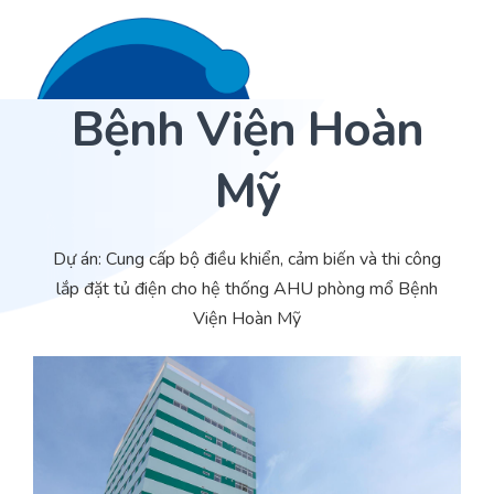
Bệnh Viện Hoàn
Liên hệ 24/7
Trang Chủ
Mỹ
Giới thiệu
Dịch Vụ
Dự án: Cung cấp bộ điều khiển, cảm biến và thi công
lắp đặt tủ điện cho hệ thống AHU phòng mổ Bệnh
Sản phẩm
Cảm biến ACI
Viện Hoàn Mỹ
Dự án
Nhà phân phối cảm biến
Bài viết
Nhà sản xuất thiết bị điều khiển
Hợp tác
Cung cấp giải pháp quản lý cho toà nhà (BMS)