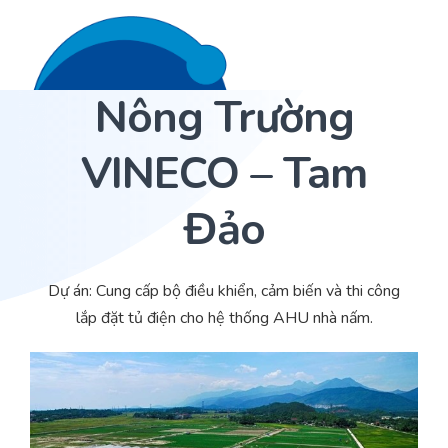
Nông Trường
Liên hệ 24/7
Trang Chủ
VINECO – Tam
Giới thiệu
Đảo
Dịch Vụ
Sản phẩm
Cảm biến ACI
Dự án: Cung cấp bộ điều khiển, cảm biến và thi công
lắp đặt tủ điện cho hệ thống AHU nhà nấm.
Dự án
Nhà phân phối cảm biến
Bài viết
Nhà sản xuất thiết bị điều khiển
Hợp tác
Cung cấp giải pháp quản lý cho toà nhà (BMS)