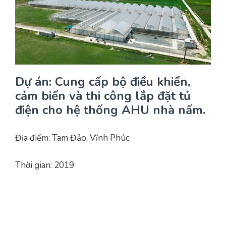
Yêu cầu báo giá
Bảo trì – Bảo dưỡng hệ thống
Tư vấn – Thiết kế – Cung cấp thiết bị HVAC
Tư vấn thiết kế, thi công tủ điều khiển
Dự án: Cung cấp bộ điều khiển,
Thi công – Lắp đặt hệ thống HVAC
cảm biến và thi công lắp đặt tủ
điện cho hệ thống AHU nhà nấm.
Địa điểm: Tam Đảo, Vĩnh Phúc
Thời gian: 2019