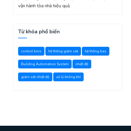
vận hành tòa nhà hiệu quả.
Từ khóa phổ biến
control bms
hệ thống giám sát
hệ thống bas
Building Automation System
nhiệt độ
giám sát nhiệt độ
xử lý không khí