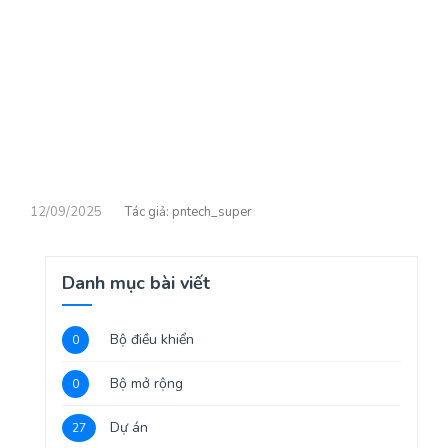
12/09/2025
pntech_super
Danh mục bài viết
Bộ điều khiển
0
Bộ mở rộng
0
Dự án
27