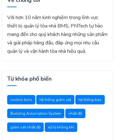
Về chúng tôi
Với hơn 10 năm kinh nghiệm trong lĩnh vực
thiết bị quản lý tòa nhà BMS, PNTech tự hào
mang đến cho quý khách hàng những sản phẩm
và giải pháp hàng đầu, đáp ứng mọi nhu cầu
quản lý và vận hành tòa nhà hiệu quả.
Từ khóa phổ biến
control bms
hệ thống giám sát
hệ thống bas
Building Automation System
nhiệt độ
giám sát nhiệt độ
xử lý không khí