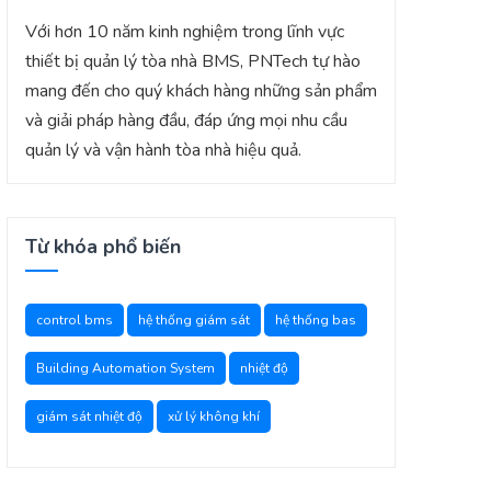
Với hơn 10 năm kinh nghiệm trong lĩnh vực
thiết bị quản lý tòa nhà BMS, PNTech tự hào
mang đến cho quý khách hàng những sản phẩm
và giải pháp hàng đầu, đáp ứng mọi nhu cầu
quản lý và vận hành tòa nhà hiệu quả.
Từ khóa phổ biến
control bms
hệ thống giám sát
hệ thống bas
Building Automation System
nhiệt độ
giám sát nhiệt độ
xử lý không khí