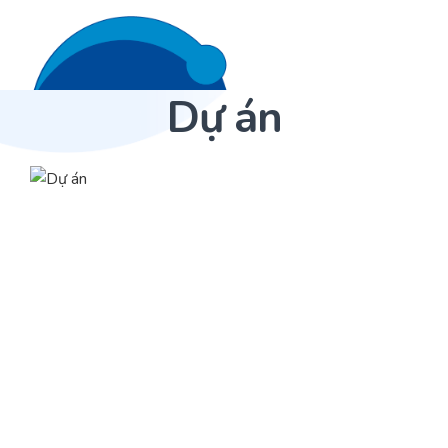
Dự án
Liên hệ 24/7
Trang Chủ
Giới thiệu
Dịch Vụ
Sản phẩm
Cảm biến ACI
Dự án
Nhà phân phối cảm biến
Bài viết
Nhà sản xuất thiết bị điều khiển
Hợp tác
Cung cấp giải pháp quản lý cho toà nhà (BMS)