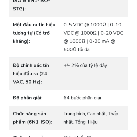
ISO & 6N1-ISO-
STG):
Một đầu ra tín hiệu
0-5 VDC @ 1000Ω | 0-10
tương tự (Có trở
VDC @ 1000Ω | 0-20 VDC
kháng):
@ 1000Ω | 0-20 mA @
500Ω tối đa
Độ chính xác tín
+/- 2% của tỷ lệ đầy
hiệu đầu ra (24
VAC, 50 Hz):
Độ phân giải:
64 bước phân giải
Chức năng sản
Trung bình, Cao nhất, Thấp
phẩm (6N1-ISO):
nhất, Tổng, Hiệu