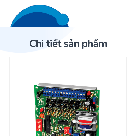
Liên hệ 24/7
Trang Chủ
Chi tiết sản phẩm
Giới thiệu
Trang Chủ
Sản phẩm
Cảm biến ACI
Dịch Vụ
Sản phẩm
Cảm biến ACI
Dự án
Nhà phân phối cảm biến
Bài viết
Nhà sản xuất thiết bị điều khiển
Hợp tác
Cung cấp giải pháp quản lý cho toà nhà (BMS)