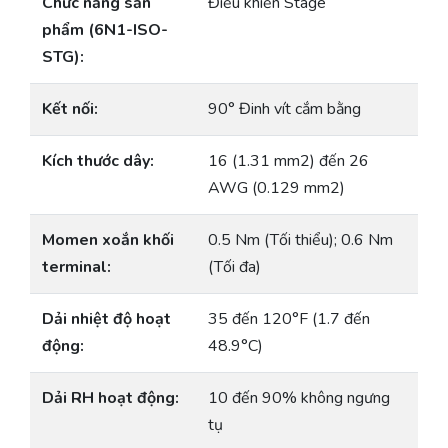
Chức năng sản
Điều khiển Stage
phẩm (6N1-ISO-
STG):
Kết nối:
90° Đinh vít cắm bằng
Kích thước dây:
16 (1.31 mm2) đến 26
AWG (0.129 mm2)
Momen xoắn khối
0.5 Nm (Tối thiểu); 0.6 Nm
terminal:
(Tối đa)
Dải nhiệt độ hoạt
35 đến 120°F (1.7 đến
động:
48.9°C)
Dải RH hoạt động:
10 đến 90% không ngưng
tụ