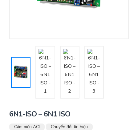
Yêu cầu báo giá
Bảo trì – Bảo dưỡng hệ thống
Tư vấn – Thiết kế – Cung cấp thiết bị HVAC
Tư vấn thiết kế, thi công tủ điều khiển
Thi công – Lắp đặt hệ thống HVAC
6N1-ISO – 6N1 ISO
Cảm biến ACI
Chuyển đổi tín hiệu