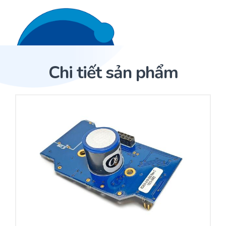
Liên hệ 24/7
Trang Chủ
Chi tiết sản phẩm
Giới thiệu
Trang Chủ
Sản phẩm
Cảm biến ACI
Dịch Vụ
Sản phẩm
Cảm biến ACI
Dự án
Nhà phân phối cảm biến
Bài viết
Nhà sản xuất thiết bị điều khiển
Hợp tác
Cung cấp giải pháp quản lý cho toà nhà (BMS)