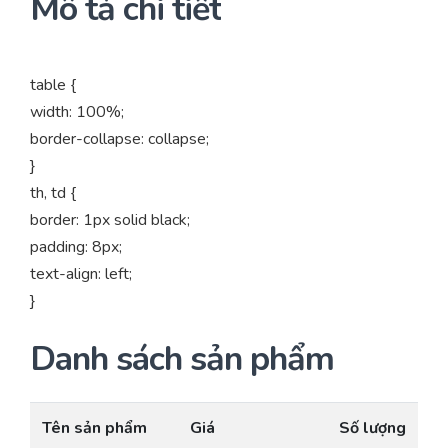
Mô tả chi tiết
table {
width: 100%;
border-collapse: collapse;
}
th, td {
border: 1px solid black;
padding: 8px;
text-align: left;
}
Danh sách sản phẩm
Tên sản phẩm
Giá
Số lượng