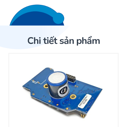
Liên hệ 24/7
Trang Chủ
Chi tiết sản phẩm
Giới thiệu
Trang Chủ
Sản phẩm
Cảm biến ACI
Dịch Vụ
Sản phẩm
Cảm biến ACI
Dự án
Nhà phân phối cảm biến
Bài viết
Nhà sản xuất thiết bị điều khiển
Hợp tác
Cung cấp giải pháp quản lý cho toà nhà (BMS)