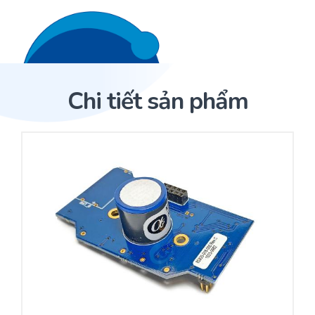
Liên hệ 24/7
Trang Chủ
Chi tiết sản phẩm
Giới thiệu
Trang Chủ
Sản phẩm
Cảm biến ACI
Dịch Vụ
Sản phẩm
Cảm biến ACI
Dự án
Nhà phân phối cảm biến
Bài viết
Nhà sản xuất thiết bị điều khiển
Hợp tác
Cung cấp giải pháp quản lý cho toà nhà (BMS)