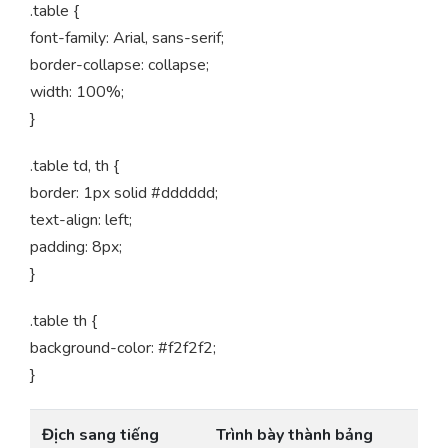
.table {
font-family: Arial, sans-serif;
border-collapse: collapse;
width: 100%;
}
.table td, th {
border: 1px solid #dddddd;
text-align: left;
padding: 8px;
}
.table th {
background-color: #f2f2f2;
}
Địch sang tiếng
Trình bày thành bảng