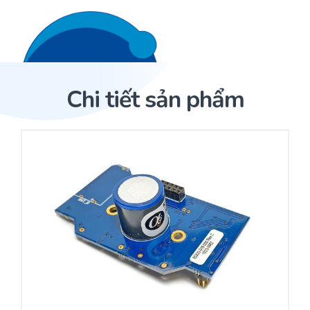
Liên hệ 24/7
Trang Chủ
Chi tiết sản phẩm
Giới thiệu
Trang Chủ
Sản phẩm
Cảm biến ACI
Dịch Vụ
Sản phẩm
Cảm biến ACI
Dự án
Nhà phân phối cảm biến
Bài viết
Nhà sản xuất thiết bị điều khiển
Hợp tác
Cung cấp giải pháp quản lý cho toà nhà (BMS)