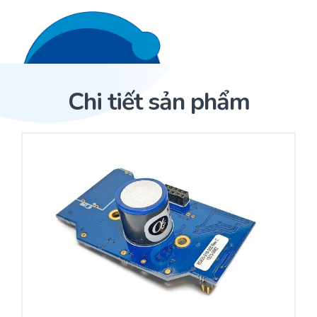
Liên hệ 24/7
Trang Chủ
Chi tiết sản phẩm
Giới thiệu
Trang Chủ
Sản phẩm
Cảm biến ACI
Dịch Vụ
Sản phẩm
Cảm biến ACI
Dự án
Nhà phân phối cảm biến
Bài viết
Nhà sản xuất thiết bị điều khiển
Hợp tác
Cung cấp giải pháp quản lý cho toà nhà (BMS)