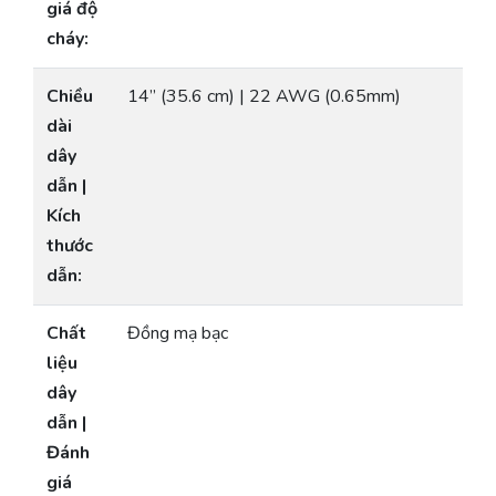
giá độ
cháy:
Chiều
14” (35.6 cm) | 22 AWG (0.65mm)
dài
dây
dẫn |
Kích
thước
dẫn:
Chất
Đồng mạ bạc
liệu
dây
dẫn |
Đánh
giá