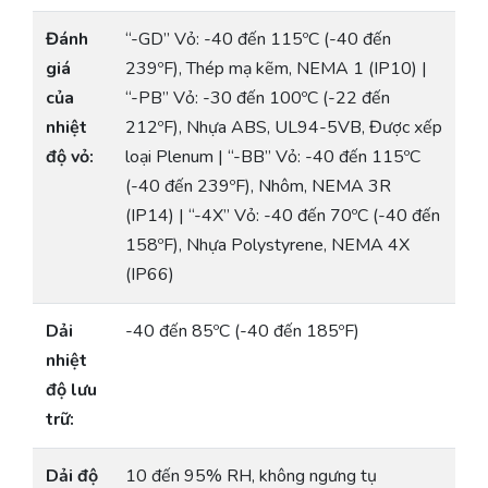
Đánh
“-GD” Vỏ: -40 đến 115ºC (-40 đến
giá
239ºF), Thép mạ kẽm, NEMA 1 (IP10) |
của
“-PB” Vỏ: -30 đến 100ºC (-22 đến
nhiệt
212ºF), Nhựa ABS, UL94-5VB, Được xếp
độ vỏ:
loại Plenum | “-BB” Vỏ: -40 đến 115ºC
(-40 đến 239ºF), Nhôm, NEMA 3R
(IP14) | “-4X” Vỏ: -40 đến 70ºC (-40 đến
158ºF), Nhựa Polystyrene, NEMA 4X
(IP66)
Dải
-40 đến 85ºC (-40 đến 185ºF)
nhiệt
độ lưu
trữ:
Dải độ
10 đến 95% RH, không ngưng tụ