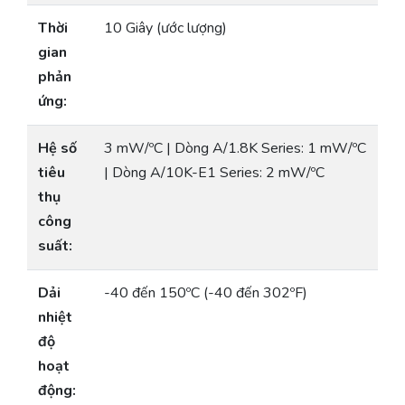
Thời
10 Giây (ước lượng)
gian
phản
ứng:
Hệ số
3 mW/ºC | Dòng A/1.8K Series: 1 mW/ºC
tiêu
| Dòng A/10K-E1 Series: 2 mW/ºC
thụ
công
suất:
Dải
-40 đến 150ºC (-40 đến 302ºF)
nhiệt
độ
hoạt
động: