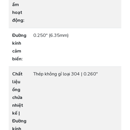
ẩm
hoạt
động:
Đường
0.250″ (6.35mm)
kính
cảm
biến:
Chất
Thép không gỉ loại 304 | 0.260″
liệu
ống
chứa
nhiệt
kế |
Đường
kính