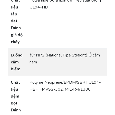
Chất
Polyamide 66 (Nilon 66 Hiệu suất cao) |
liệu
UL94-HB
lắp
đặt |
Đánh
giá độ
cháy:
Luồng
½” NPS (National Pipe Straight) Ổ cắm
cảm
nam
biến:
Chất
Polyme Neoprene/EPDM/SBR | UL94-
liệu
HBF; FMVSS-302; MIL-R-6130C
đệm
bọt |
Đánh