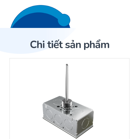
Liên hệ 24/7
Trang Chủ
Chi tiết sản phẩm
Giới thiệu
Trang Chủ
Sản phẩm
Cảm biến ACI
Dịch Vụ
Sản phẩm
Cảm biến ACI
Dự án
Nhà phân phối cảm biến
Bài viết
Nhà sản xuất thiết bị điều khiển
Hợp tác
Cung cấp giải pháp quản lý cho toà nhà (BMS)