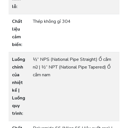
lỗ:
Chất
Thép không gỉ 304
liệu
cảm
biến:
Luồng
½” NPS (National Pipe Straight) Ổ cắm
chính
nữ | ½” NPT (National Pipe Tapered) Ổ
của
cắm nam
nhiệt
kế |
Luồng
quy
trình: