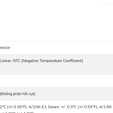
mistor
Linear, NTC (Negative Temperature Coefficient)
(Không phản hồi cực)
.2ºC (+/-0.36ºF), A/10K-E1 Series: +/- 0.3ºC (+/-0.54ºF), A/1.8K