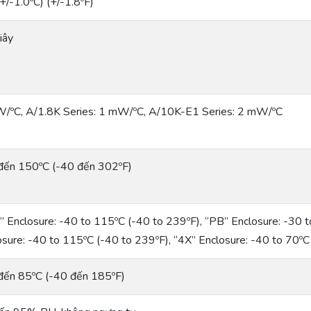
+/-1.0ºC) (+/-1.8ºF)
iây
/ºC, A/1.8K Series: 1 mW/ºC, A/10K-E1 Series: 2 mW/ºC
đến 150ºC (-40 đến 302ºF)
” Enclosure: -40 to 115ºC (-40 to 239ºF), “PB” Enclosure: -30 
osure: -40 to 115ºC (-40 to 239ºF), “4X” Enclosure: -40 to 70ºC
đến 85ºC (-40 đến 185ºF)