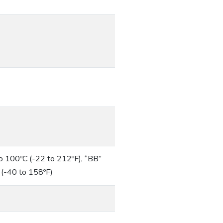
to 100ºC (-22 to 212ºF), “BB”
 (-40 to 158ºF)