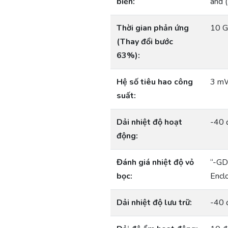
biến:
and (
Thời gian phản ứng
10 G
(Thay đổi bước
63%):
Hệ số tiêu hao công
3 mW
suất:
Dải nhiệt độ hoạt
-40 
động:
Đánh giá nhiệt độ vỏ
“-GD
bọc:
Encl
Dải nhiệt độ lưu trữ:
-40 