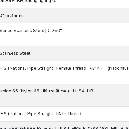
ến 95% RH, không ngưng tụ
0″ (6.35mm)
Series Stainless Steel | 0.260″
Stainless Steel
PS (National Pipe Straight) Female Thread | ½” NPT (National 
amide 66 (Nylon 66 Hiệu suất cao) | UL94-HB
PS (National Pipe Straight) Male Thread
rene/EPDM/SBR Polymer | UL94-HBF; FMVSS-302; MIL-R-