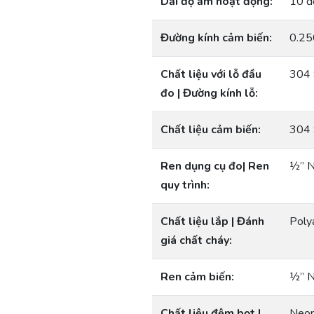
Dải độ ẩm hoạt động:
10 đ
Đường kính cảm biến:
0.25
Chất liệu với lỗ đầu
304 
đo | Đường kính lỗ:
Chất liệu cảm biến:
304 
Ren dụng cụ đo| Ren
½” N
quy trình:
Chất liệu lắp | Đánh
Poly
giá chất cháy:
Ren cảm biến:
½” N
Chất liệu đệm bọt |
Neop