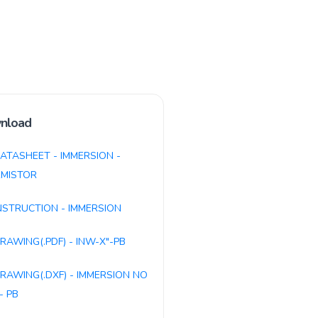
nload
ATASHEET - IMMERSION -
MISTOR
NSTRUCTION - IMMERSION
RAWING(.PDF) - INW-X"-PB
RAWING(.DXF) - IMMERSION NO
- PB