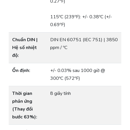
0.27ºF)
115ºC (239ºF): +/- 0.38ºC (+/-
0.69ºF)
Chuẩn DIN |
DIN EN 60751 (IEC 751) | 3850
Hệ số nhiệt
ppm / ºC
độ:
Ổn định:
+/- 0.03% sau 1000 giờ @
300ºC (572ºF)
Thời gian
8 giây tính
phản ứng
(Thay đổi
bước 63%):