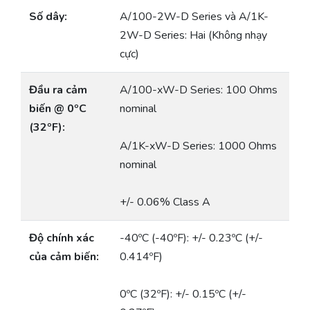
Số dây:
A/100-2W-D Series và A/1K-
2W-D Series: Hai (Không nhạy
cực)
Đầu ra cảm
A/100-xW-D Series: 100 Ohms
biến @ 0ºC
nominal
(32ºF):
A/1K-xW-D Series: 1000 Ohms
nominal
+/- 0.06% Class A
Độ chính xác
-40ºC (-40ºF): +/- 0.23ºC (+/-
của cảm biến:
0.414ºF)
0ºC (32ºF): +/- 0.15ºC (+/-