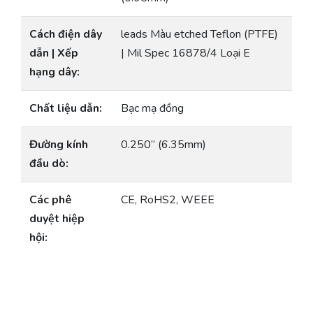
Cách điện dây
leads Màu etched Teflon (PTFE)
dẫn | Xếp
| Mil Spec 16878/4 Loại E
hạng dây:
Chất liệu dẫn:
Bạc mạ đồng
Đường kính
0.250” (6.35mm)
đầu dò:
Các phê
CE, RoHS2, WEEE
duyệt hiệp
hội: