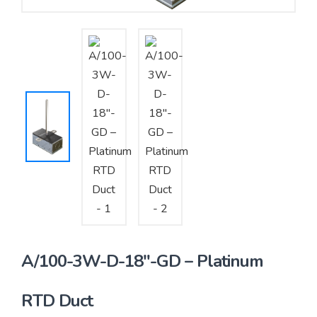
Yêu cầu báo giá
Bảo trì – Bảo dưỡng hệ thống
Tư vấn – Thiết kế – Cung cấp thiết bị HVAC
Tư vấn thiết kế, thi công tủ điều khiển
Thi công – Lắp đặt hệ thống HVAC
A/100-3W-D-18″-GD – Platinum
RTD Duct