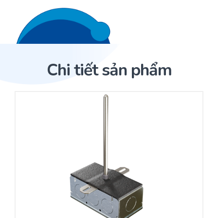
Liên hệ 24/7
Trang Chủ
Chi tiết sản phẩm
Giới thiệu
Trang Chủ
Sản phẩm
Cảm biến ACI
Dịch Vụ
Sản phẩm
Cảm biến ACI
Dự án
Nhà phân phối cảm biến
Bài viết
Nhà sản xuất thiết bị điều khiển
Hợp tác
Cung cấp giải pháp quản lý cho toà nhà (BMS)