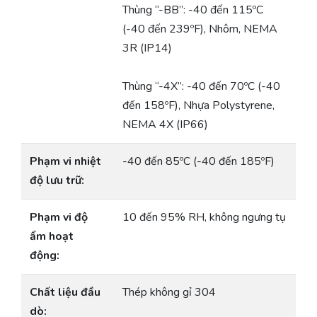
Thùng “-BB”: -40 đến 115ºC
(-40 đến 239ºF), Nhôm, NEMA
3R (IP14)
Thùng “-4X”: -40 đến 70ºC (-40
đến 158ºF), Nhựa Polystyrene,
NEMA 4X (IP66)
Phạm vi nhiệt
-40 đến 85ºC (-40 đến 185ºF)
độ lưu trữ:
Phạm vi độ
10 đến 95% RH, không ngưng tụ
ẩm hoạt
động:
Chất liệu đầu
Thép không gỉ 304
dò: