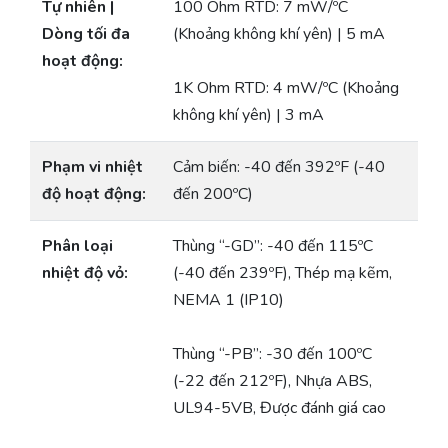
Tự nhiên |
100 Ohm RTD: 7 mW/ºC
Dòng tối đa
(Khoảng không khí yên) | 5 mA
hoạt động:
1K Ohm RTD: 4 mW/ºC (Khoảng
không khí yên) | 3 mA
Phạm vi nhiệt
Cảm biến: -40 đến 392ºF (-40
độ hoạt động:
đến 200ºC)
Phân loại
Thùng “-GD”: -40 đến 115ºC
nhiệt độ vỏ:
(-40 đến 239ºF), Thép mạ kẽm,
NEMA 1 (IP10)
Thùng “-PB”: -30 đến 100ºC
(-22 đến 212ºF), Nhựa ABS,
UL94-5VB, Được đánh giá cao