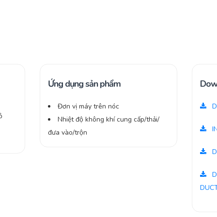
Ứng dụng sản phẩm
Dow
Đơn vị máy trên nóc
D
ỏ
Nhiệt độ không khí cung cấp/thải/
I
đưa vào/trộn
D
D
DUC