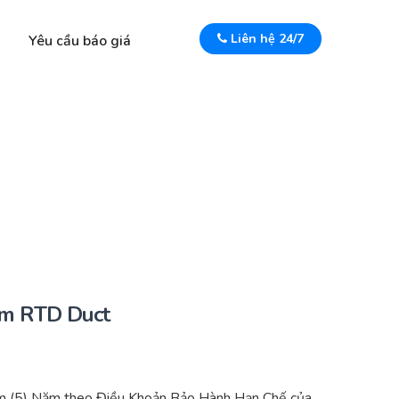
Liên hệ 24/7
Yêu cầu báo giá
um RTD Duct
m (5) Năm theo Điều Khoản Bảo Hành Hạn Chế của