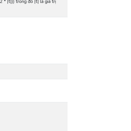
|t|)) trong đó |t| là giá trị