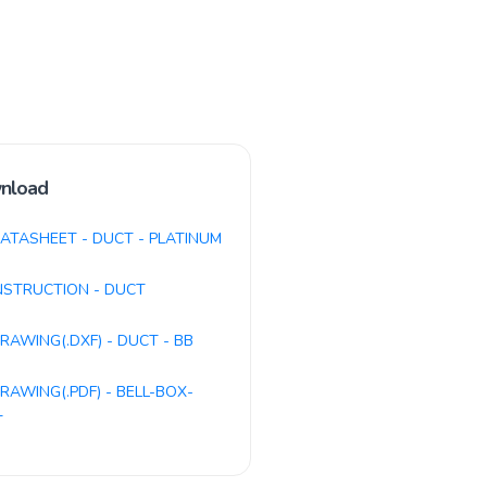
nload
ATASHEET - DUCT - PLATINUM
NSTRUCTION - DUCT
RAWING(.DXF) - DUCT - BB
RAWING(.PDF) - BELL-BOX-
T