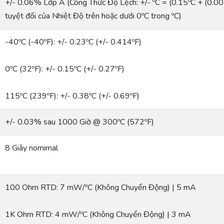
+/- 0.06% Lớp A (Công Thức Độ Lệch: +/- ºC = (0.15ºC + (0.002 * 
tuyệt đối của Nhiệt Độ trên hoặc dưới 0ºC trong ºC)
-40ºC (-40ºF): +/- 0.23ºC (+/- 0.414ºF)
0ºC (32ºF): +/- 0.15ºC (+/- 0.27ºF)
115ºC (239ºF): +/- 0.38ºC (+/- 0.69ºF)
+/- 0.03% sau 1000 Giờ @ 300ºC (572ºF)
8 Giây nomimal
100 Ohm RTD: 7 mW/ºC (Không Chuyển Động) | 5 mA
1K Ohm RTD: 4 mW/ºC (Không Chuyển Động) | 3 mA