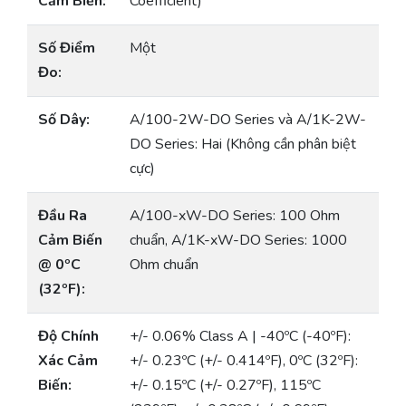
Cảm Biến:
Coefficient)
Số Điểm
Một
Đo:
Số Dây:
A/100-2W-DO Series và A/1K-2W-
DO Series: Hai (Không cần phân biệt
cực)
Đầu Ra
A/100-xW-DO Series: 100 Ohm
Cảm Biến
chuẩn, A/1K-xW-DO Series: 1000
@ 0ºC
Ohm chuẩn
(32ºF):
Độ Chính
+/- 0.06% Class A | -40ºC (-40ºF):
Xác Cảm
+/- 0.23ºC (+/- 0.414ºF), 0ºC (32ºF):
Biến:
+/- 0.15ºC (+/- 0.27ºF), 115ºC