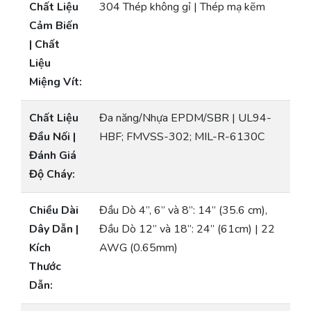
Chất Liệu
304 Thép không gỉ | Thép mạ kẽm
Cảm Biến
| Chất
Liệu
Miệng Vít:
Chất Liệu
Đa năng/Nhựa EPDM/SBR | UL94-
Đầu Nối |
HBF; FMVSS-302; MIL-R-6130C
Đánh Giá
Độ Cháy:
Chiều Dài
Đầu Dò 4”, 6” và 8”: 14” (35.6 cm),
Dây Dẫn |
Đầu Dò 12” và 18”: 24” (61cm) | 22
Kích
AWG (0.65mm)
Thước
Dẫn: