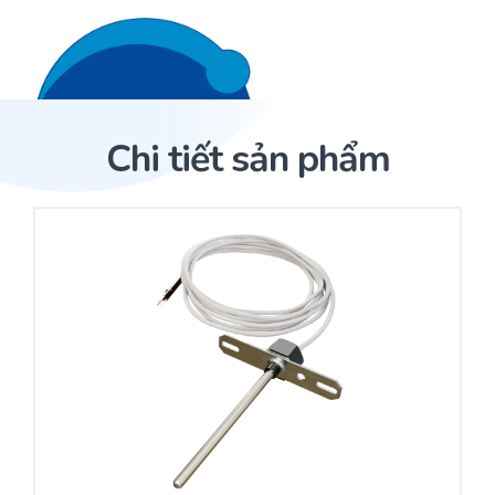
Liên hệ 24/7
Trang Chủ
Chi tiết sản phẩm
Giới thiệu
Trang Chủ
Sản phẩm
Cảm biến ACI
Dịch Vụ
Sản phẩm
Cảm biến ACI
Dự án
Nhà phân phối cảm biến
Bài viết
Nhà sản xuất thiết bị điều khiển
Hợp tác
Cung cấp giải pháp quản lý cho toà nhà (BMS)