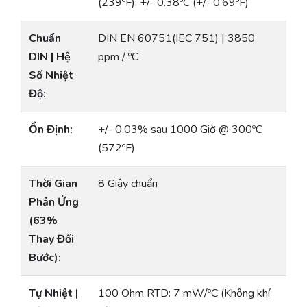
(239ºF): +/- 0.38ºC (+/- 0.69ºF)
Chuẩn
DIN EN 60751(IEC 751) | 3850
DIN | Hệ
ppm / ºC
Số Nhiệt
Độ:
Ổn Định:
+/- 0.03% sau 1000 Giờ @ 300ºC
(572ºF)
Thời Gian
8 Giây chuẩn
Phản Ứng
(63%
Thay Đổi
Bước):
Tự Nhiệt |
100 Ohm RTD: 7 mW/ºC (Không khí