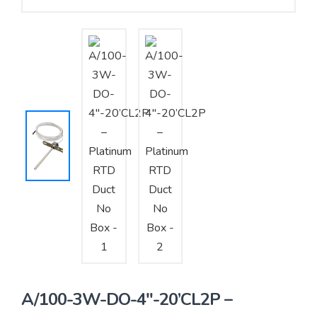
Yêu cầu báo giá
Bảo trì – Bảo dưỡng hệ thống
Tư vấn – Thiết kế – Cung cấp thiết bị HVAC
Tư vấn thiết kế, thi công tủ điều khiển
Thi công – Lắp đặt hệ thống HVAC
A/100-3W-DO-4″-20’CL2P –