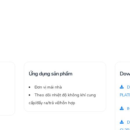
Ứng dụng sản phẩm
Dow
Đơn vị mái nhà
D
Theo dõi nhiệt độ không khí cung
PLAT
cấp/đẩy ra/trả về/hỗn hợp
I
D