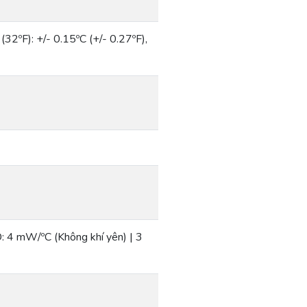
(32ºF): +/- 0.15ºC (+/- 0.27ºF),
 4 mW/ºC (Không khí yên) | 3