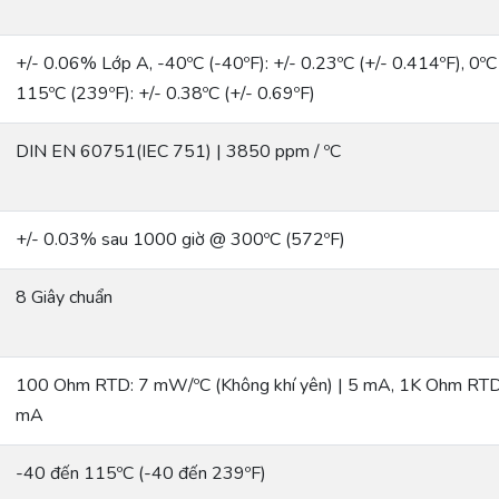
+/- 0.06% Lớp A, -40ºC (-40ºF): +/- 0.23ºC (+/- 0.414ºF), 0ºC 
115ºC (239ºF): +/- 0.38ºC (+/- 0.69ºF)
DIN EN 60751(IEC 751) | 3850 ppm / ºC
+/- 0.03% sau 1000 giờ @ 300ºC (572ºF)
8 Giây chuẩn
100 Ohm RTD: 7 mW/ºC (Không khí yên) | 5 mA, 1K Ohm RTD:
mA
-40 đến 115ºC (-40 đến 239ºF)