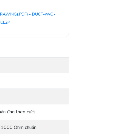
RAWING(.PDF) - DUCT-W/O-
 CL2P
n ứng theo cực)
 1000 Ohm chuẩn