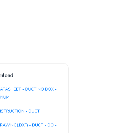
nload
ATASHEET - DUCT NO BOX -
INUM
NSTRUCTION - DUCT
RAWING(.DXF) - DUCT - DO -