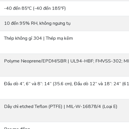
-40 đến 85ºC (-40 đến 185ºF)
10 đến 95% RH, không ngưng tụ
Thép không gỉ 304 | Thép mạ kẽm
Polyme Neoprene/EPDM/SBR | UL94-HBF; FMVSS-302; M
Đầu dò 4”, 6” và 8”: 14” (35.6 cm), Đầu dò 12” và 18”: 24” 
Dây chì etched Teflon (PTFE) | MIL-W-16878/4 (Loại E)