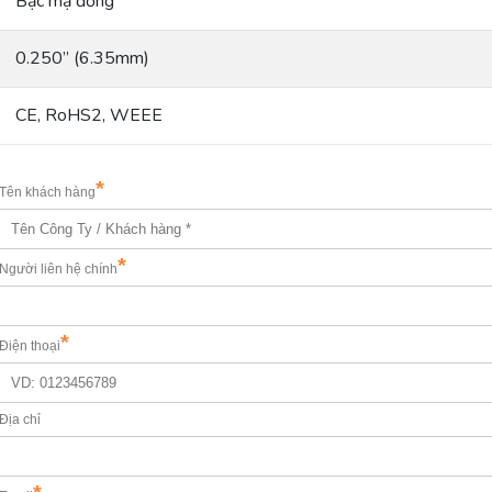
Bạc mạ đồng
0.250” (6.35mm)
CE, RoHS2, WEEE