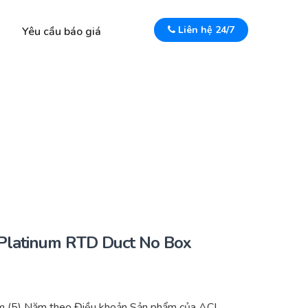
Liên hệ 24/7
Yêu cầu báo giá
Platinum RTD Duct No Box
m (5) Năm theo Điều khoản Sản phẩm của ACI.