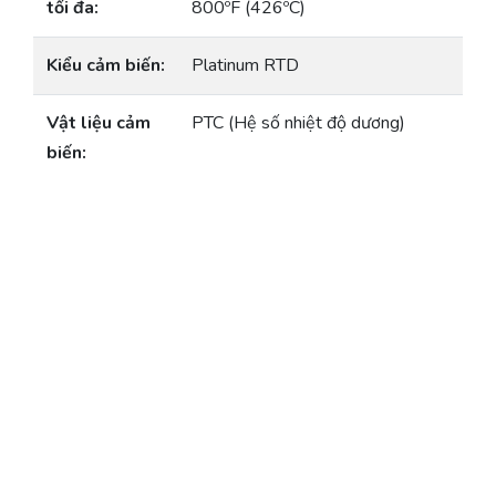
tối đa:
800ºF (426ºC)
Kiểu cảm biến:
Platinum RTD
Vật liệu cảm
PTC (Hệ số nhiệt độ dương)
biến: