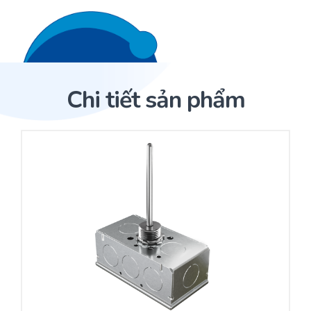
Liên hệ 24/7
Trang Chủ
Chi tiết sản phẩm
Giới thiệu
Trang Chủ
Sản phẩm
Cảm biến ACI
Dịch Vụ
Sản phẩm
Cảm biến ACI
Dự án
Nhà phân phối cảm biến
Bài viết
Nhà sản xuất thiết bị điều khiển
Hợp tác
Cung cấp giải pháp quản lý cho toà nhà (BMS)