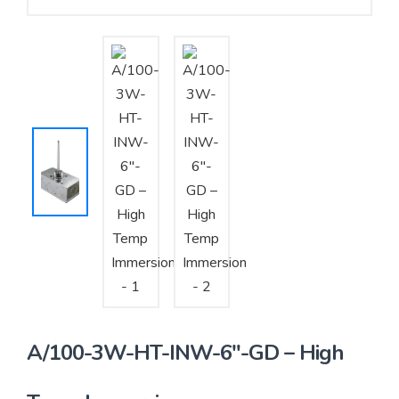
Yêu cầu báo giá
Bảo trì – Bảo dưỡng hệ thống
Tư vấn – Thiết kế – Cung cấp thiết bị HVAC
Tư vấn thiết kế, thi công tủ điều khiển
Thi công – Lắp đặt hệ thống HVAC
A/100-3W-HT-INW-6″-GD – High