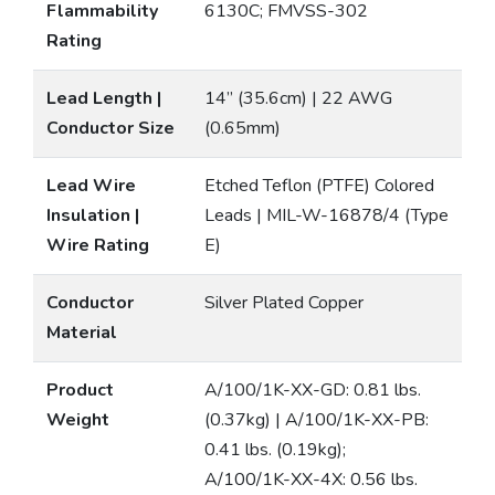
Flammability
6130C; FMVSS-302
Rating
Lead Length |
14” (35.6cm) | 22 AWG
Conductor Size
(0.65mm)
Lead Wire
Etched Teflon (PTFE) Colored
Insulation |
Leads | MIL-W-16878/4 (Type
Wire Rating
E)
Conductor
Silver Plated Copper
Material
Product
A/100/1K-XX-GD: 0.81 lbs.
Weight
(0.37kg) | A/100/1K-XX-PB:
0.41 lbs. (0.19kg);
A/100/1K-XX-4X: 0.56 lbs.