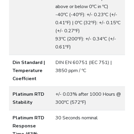
above or below 0ºC in ºC)
-40ºC (-40ºF): +/- 0.23ºC (+/-
0.41ºF) | 0ºC (32ºF): +/- 0.15ºC
(+/- 0.27ºF)
93ºC (200ºF): +/- 0.34ºC (+/-
0.61ºF)
Din Standard |
DIN EN 60751 (IEC 751) |
Temperature
3850 ppm / ºC
Coeffcient
Platinum RTD
+/- 0.03% after 1000 Hours @
Stability
300ºC (572ºF)
Platinum RTD
30 Seconds nominal
Response