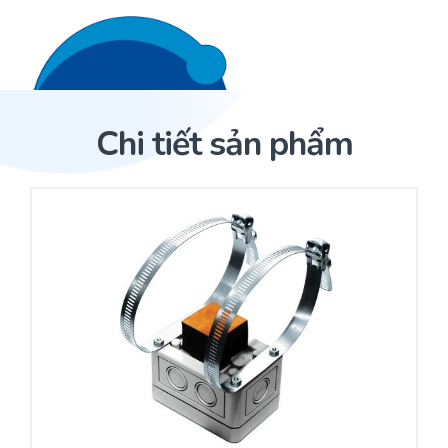
Liên hệ 24/7
Trang Chủ
Chi tiết sản phẩm
Giới thiệu
Trang Chủ
Sản phẩm
Cảm biến ACI
Dịch Vụ
Sản phẩm
Cảm biến ACI
Dự án
Nhà phân phối cảm biến
Bài viết
Nhà sản xuất thiết bị điều khiển
Hợp tác
Cung cấp giải pháp quản lý cho toà nhà (BMS)