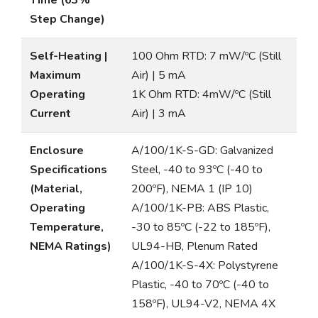
Time (63%
Step Change)
Self-Heating |
100 Ohm RTD: 7 mW/ºC (Still
Maximum
Air) | 5 mA
Operating
1K Ohm RTD: 4mW/ºC (Still
Current
Air) | 3 mA
Enclosure
A/100/1K-S-GD: Galvanized
Specifications
Steel, -40 to 93ºC (-40 to
(Material,
200ºF), NEMA 1 (IP 10)
Operating
A/100/1K-PB: ABS Plastic,
Temperature,
-30 to 85ºC (-22 to 185ºF),
NEMA Ratings)
UL94-HB, Plenum Rated
A/100/1K-S-4X: Polystyrene
Plastic, -40 to 70ºC (-40 to
158ºF), UL94-V2, NEMA 4X