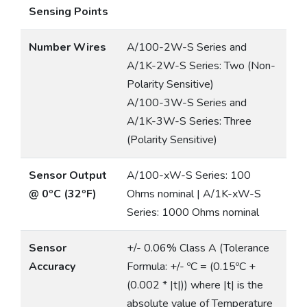
Sensing Points
Number Wires
A/100-2W-S Series and
A/1K-2W-S Series: Two (Non-
Polarity Sensitive)
A/100-3W-S Series and
A/1K-3W-S Series: Three
(Polarity Sensitive)
Sensor Output
A/100-xW-S Series: 100
@ 0ºC (32ºF)
Ohms nominal | A/1K-xW-S
Series: 1000 Ohms nominal
Sensor
+/- 0.06% Class A (Tolerance
Accuracy
Formula: +/- ºC = (0.15ºC +
(0.002 * |t|)) where |t| is the
absolute value of Temperature