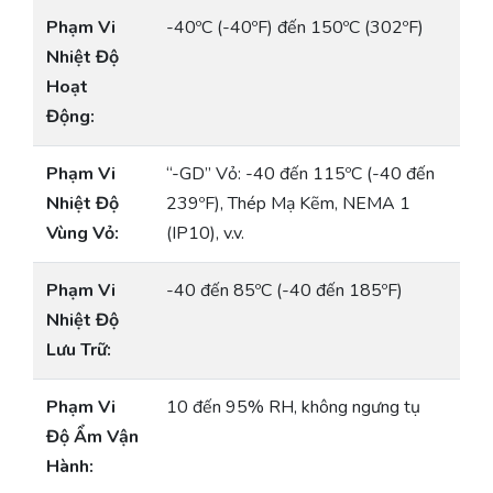
Phạm Vi
-40ºC (-40ºF) đến 150ºC (302ºF)
Nhiệt Độ
Hoạt
Động:
Phạm Vi
“-GD” Vỏ: -40 đến 115ºC (-40 đến
Nhiệt Độ
239ºF), Thép Mạ Kẽm, NEMA 1
Vùng Vỏ:
(IP10), v.v.
Phạm Vi
-40 đến 85ºC (-40 đến 185ºF)
Nhiệt Độ
Lưu Trữ:
Phạm Vi
10 đến 95% RH, không ngưng tụ
Độ Ẩm Vận
Hành: