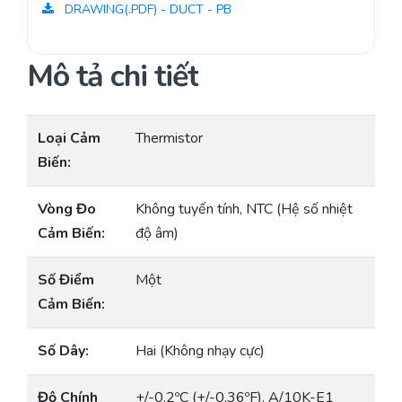
DRAWING(.PDF) - DUCT - PB
Mô tả chi tiết
Loại Cảm
Thermistor
Biến:
Vòng Đo
Không tuyến tính, NTC (Hệ số nhiệt
Cảm Biến:
độ âm)
Số Điểm
Một
Cảm Biến:
Số Dây:
Hai (Không nhạy cực)
Độ Chính
+/-0.2ºC (+/-0.36ºF), A/10K-E1