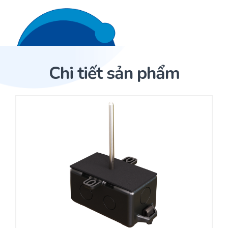
Liên hệ 24/7
Trang Chủ
Chi tiết sản phẩm
Giới thiệu
Trang Chủ
Sản phẩm
Cảm biến ACI
Dịch Vụ
Sản phẩm
Cảm biến ACI
Dự án
Nhà phân phối cảm biến
Bài viết
Nhà sản xuất thiết bị điều khiển
Hợp tác
Cung cấp giải pháp quản lý cho toà nhà (BMS)