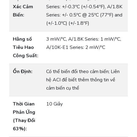
Xác Cảm
Series: +/-0.3ºC (+/-0.54ºF), A/1.8K
Biến:
Series: +/- 0.5ºC @ 25ºC (77ºF) and
(+/-1.0ºC) (+/-1.8ºF)
Hằng số
3 mW/ºC, A/1.8K Series: 1 mW/ºC,
Tiêu Hao
A/10K-E1 Series: 2 mW/ºC
Công Suất:
Ổn Định:
Có thể biến đổi theo cảm biến; Liên
hệ ACI để biết thêm thông tin về
cảm biến cụ thể
Thời Gian
10 Giây
Phản Ứng
(Thay Đổi
63%):