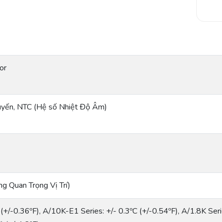
or
yến, NTC (Hệ số Nhiệt Độ Âm)
ng Quan Trọng Vị Trí)
 (+/-0.36ºF), A/10K-E1 Series: +/- 0.3ºC (+/-0.54ºF), A/1.8K Ser