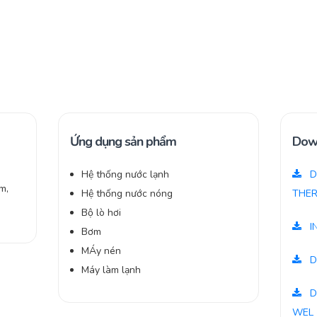
Ứng dụng sản phẩm
Dow
Hệ thống nước lạnh
D
m,
Hệ thống nước nóng
THER
Bộ lò hơi
I
Bơm
MÁy nén
D
Máy làm lạnh
D
WEL 