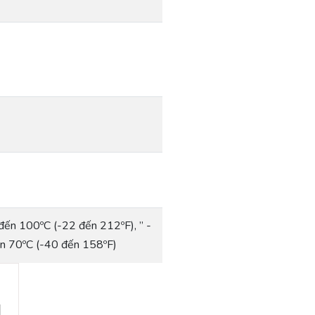
đến 100ºC (-22 đến 212ºF), ” -
ến 70ºC (-40 đến 158ºF)