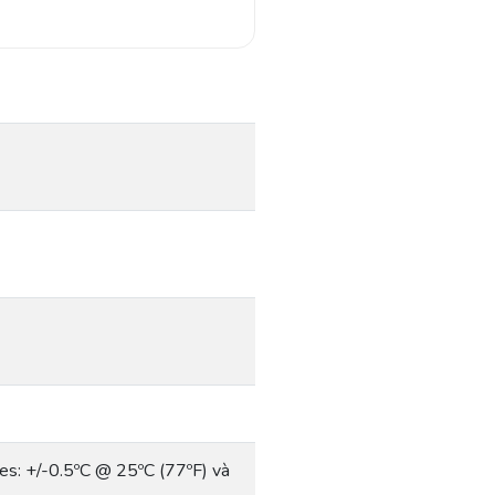
ies: +/-0.5ºC @ 25ºC (77ºF) và