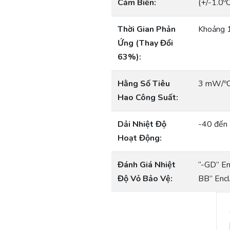
Cảm Biến:
(+/-1.0ºC
Thời Gian Phản
Khoảng 
Ứng (Thay Đổi
63%):
Hằng Số Tiêu
3 mW/ºC
Hao Công Suất:
Dải Nhiệt Độ
-40 đến
Hoạt Động:
Đánh Giá Nhiệt
“-GD” En
Độ Vỏ Bảo Vệ:
BB” Encl