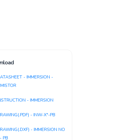
nload
ATASHEET - IMMERSION -
MISTOR
NSTRUCTION - IMMERSION
RAWING(.PDF) - INW-X"-PB
RAWING(.DXF) - IMMERSION NO
- PB