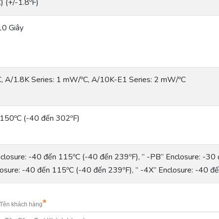
) (+/-1.8ºF)
10 Giây
, A/1.8K Series: 1 mW/ºC, A/10K-E1 Series: 2 mW/ºC
 150ºC (-40 đến 302ºF)
closure: -40 đến 115ºC (-40 đến 239ºF), ” -PB” Enclosure: -30 
osure: -40 đến 115ºC (-40 đến 239ºF), ” -4X” Enclosure: -40 đ