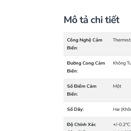
Mô tả chi tiết
Công Nghệ Cảm
Thermist
Biến:
Đường Cong Cảm
Không Tu
Biến:
Số Điểm Cảm
Một
Biến:
Số Dây:
Hai (Khô
Độ Chính Xác
+/-0.2ºC