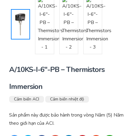
Yêu cầu báo giá
Bảo trì – Bảo dưỡng hệ thống
Tư vấn – Thiết kế – Cung cấp thiết bị HVAC
Tư vấn thiết kế, thi công tủ điều khiển
Thi công – Lắp đặt hệ thống HVAC
A/10KS-I-6″-PB – Thermistors
Immersion
Cảm biến ACI
Cảm biến nhiệt độ
Sản phẩm này được bảo hành trong vòng Năm (5) Năm
theo giới hạn của ACI.