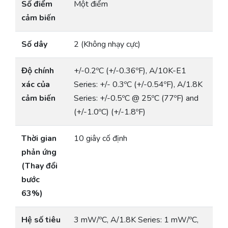
Số điểm
Một điểm
cảm biến
Số dây
2 (Không nhạy cực)
Độ chính
+/-0.2ºC (+/-0.36ºF), A/10K-E1
xác của
Series: +/- 0.3ºC (+/-0.54ºF), A/1.8K
cảm biến
Series: +/-0.5ºC @ 25ºC (77ºF) and
(+/-1.0ºC) (+/-1.8ºF)
Thời gian
10 giây cố định
phản ứng
(Thay đổi
bước
63%)
Hệ số tiêu
3 mW/ºC, A/1.8K Series: 1 mW/ºC,