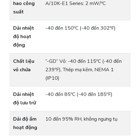
hao công
A/10K-E1 Series: 2 mW/ºC
suất
Dải nhiệt
-40 đến 150ºC (-40 đến 302ºF)
độ hoạt
động
Chất liệu
“-GD” Vỏ: -40 đến 115ºC (-40 đến
vỏ chứa
239ºF), Thép mạ kẽm, NEMA 1
(IP10)
Dải nhiệt
-40 đến 85ºC (-40 đến 185ºF)
độ lưu trữ
Dải độ ẩm
10 đến 95% RH, không ngưng tụ
hoạt động