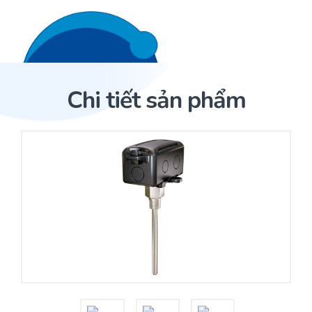
Liên hệ 24/7
Trang Chủ
Chi tiết sản phẩm
Giới thiệu
Trang Chủ
Sản phẩm
Cảm biến ACI
Dịch Vụ
Sản phẩm
Cảm biến ACI
Dự án
Nhà phân phối cảm biến
Bài viết
Nhà sản xuất thiết bị điều khiển
Hợp tác
Cung cấp giải pháp quản lý cho toà nhà (BMS)