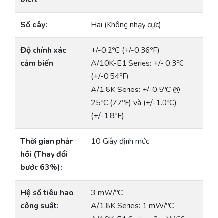
Số dây:
Hai (Không nhạy cực)
Độ chính xác
+/-0.2ºC (+/-0.36ºF)
cảm biến:
A/10K-E1 Series: +/- 0.3ºC
(+/-0.54ºF)
A/1.8K Series: +/-0.5ºC @
25ºC (77ºF) và (+/-1.0ºC)
(+/-1.8ºF)
Thời gian phản
10 Giây định mức
hồi (Thay đổi
bước 63%):
Hệ số tiêu hao
3 mW/ºC
công suất:
A/1.8K Series: 1 mW/ºC