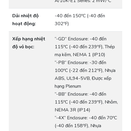
A/10K-E1 Series: 2 mW/ºC
Dải nhiệt độ
-40 đến 150ºC (-40 đến
hoạt động:
302ºF)
Xếp hạng nhiệt
“-GD” Enclosure: -40 đến
độ vỏ bọc:
115ºC (-40 đến 239ºF), Thép
mạ kẽm, NEMA 1 (IP10)
“-PB” Enclosure: -30 đến
100ºC (-22 đến 212ºF), Nhựa
ABS, UL94-5VB, Được xếp
hạng Plenum
“-BB” Enclosure: -40 đến
115ºC (-40 đến 239ºF), Nhôm,
NEMA 3R (IP14)
“-4X” Enclosure: -40 đến 70ºC
(-40 đến 158ºF), Nhựa