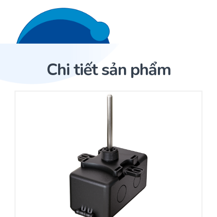
Liên hệ 24/7
Trang Chủ
Chi tiết sản phẩm
Giới thiệu
Trang Chủ
Sản phẩm
Cảm biến ACI
Dịch Vụ
Sản phẩm
Cảm biến ACI
Dự án
Nhà phân phối cảm biến
Bài viết
Nhà sản xuất thiết bị điều khiển
Hợp tác
Cung cấp giải pháp quản lý cho toà nhà (BMS)