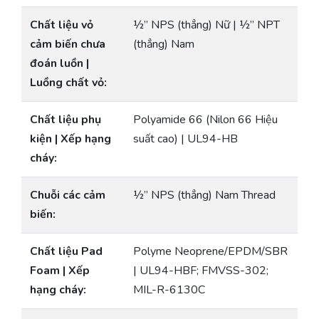
Chất liệu vỏ
½” NPS (thẳng) Nữ | ½” NPT
cảm biến chưa
(thẳng) Nam
đoán luồn |
Luồng chất vỏ:
Chất liệu phụ
Polyamide 66 (Nilon 66 Hiệu
kiện | Xếp hạng
suất cao) | UL94-HB
cháy:
Chuỗi các cảm
½” NPS (thẳng) Nam Thread
biến:
Chất liệu Pad
Polyme Neoprene/EPDM/SBR
Foam | Xếp
| UL94-HBF; FMVSS-302;
hạng cháy:
MIL-R-6130C