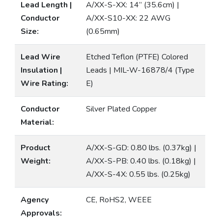
Lead Length |
A/XX-S-XX: 14” (35.6cm) |
Conductor
A/XX-S10-XX: 22 AWG
Size:
(0.65mm)
Lead Wire
Etched Teflon (PTFE) Colored
Insulation |
Leads | MIL-W-16878/4 (Type
Wire Rating:
E)
Conductor
Silver Plated Copper
Material:
Product
A/XX-S-GD: 0.80 lbs. (0.37kg) |
Weight:
A/XX-S-PB: 0.40 lbs. (0.18kg) |
A/XX-S-4X: 0.55 lbs. (0.25kg)
Agency
CE, RoHS2, WEEE
Approvals: