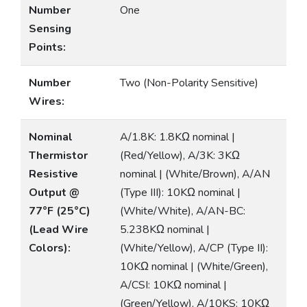
Number
One
Sensing
Points:
Number
Two (Non-Polarity Sensitive)
Wires:
Nominal
A/1.8K: 1.8KΩ nominal |
Thermistor
(Red/Yellow), A/3K: 3KΩ
Resistive
nominal | (White/Brown), A/AN
Output @
(Type III): 10KΩ nominal |
77°F (25°C)
(White/White), A/AN-BC:
(Lead Wire
5.238KΩ nominal |
Colors):
(White/Yellow), A/CP (Type II):
10KΩ nominal | (White/Green),
A/CSI: 10KΩ nominal |
(Green/Yellow), A/10KS: 10KΩ