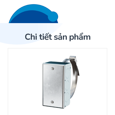
Liên hệ 24/7
Trang Chủ
Chi tiết sản phẩm
Giới thiệu
Trang Chủ
Sản phẩm
Cảm biến ACI
Dịch Vụ
Sản phẩm
Cảm biến ACI
Dự án
Nhà phân phối cảm biến
Bài viết
Nhà sản xuất thiết bị điều khiển
Hợp tác
Cung cấp giải pháp quản lý cho toà nhà (BMS)