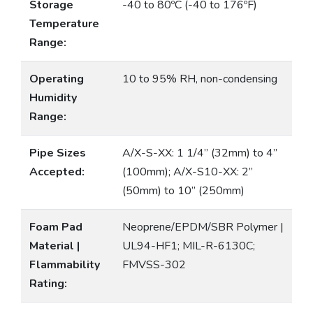
Storage
-40 to 80ºC (-40 to 176ºF)
Temperature
Range:
Operating
10 to 95% RH, non-condensing
Humidity
Range:
Pipe Sizes
A/X-S-XX: 1 1/4” (32mm) to 4”
Accepted:
(100mm); A/X-S10-XX: 2”
(50mm) to 10” (250mm)
Foam Pad
Neoprene/EPDM/SBR Polymer |
Material |
UL94-HF1; MIL-R-6130C;
Flammability
FMVSS-302
Rating: