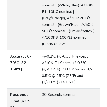
nominal | (White/Blue), A/10K-
E1: 10KΩ nominal |
(Gray/Orange), A/20K: 20KΩ
nominal | (Brown/Blue), A/50K:
50KΩ nominal | (Brown/Yellow),
A/100KS: 100KΩ nominal |
(Black/Yellow)
Accuracy 0-
+/-0.2ºC (+/-0.36ºF) except
70ºC (32-
A/10K-E1 Series: +/-0.3ºC
158ºF):
(+/-0.54ºF); A/1.8K Series: +/-
0.5ºC @ 25ºC (77ºF) and
(+/-1.0ºC) (+/-1.8ºF)
Response
30 Seconds nominal
Time (63%