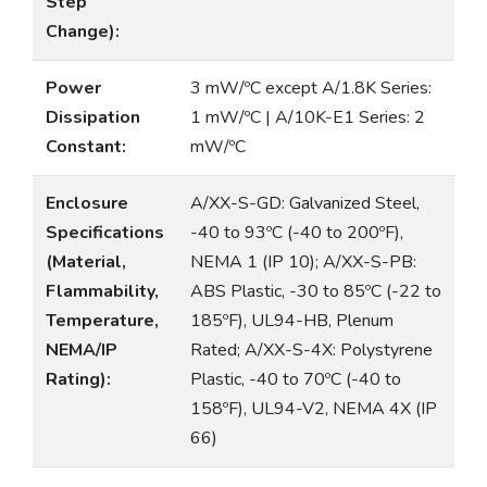
Step
Change):
Power
3 mW/ºC except A/1.8K Series:
Dissipation
1 mW/ºC | A/10K-E1 Series: 2
Constant:
mW/ºC
Enclosure
A/XX-S-GD: Galvanized Steel,
Specifications
-40 to 93ºC (-40 to 200ºF),
(Material,
NEMA 1 (IP 10); A/XX-S-PB:
Flammability,
ABS Plastic, -30 to 85ºC (-22 to
Temperature,
185ºF), UL94-HB, Plenum
NEMA/IP
Rated; A/XX-S-4X: Polystyrene
Rating):
Plastic, -40 to 70ºC (-40 to
158ºF), UL94-V2, NEMA 4X (IP
66)