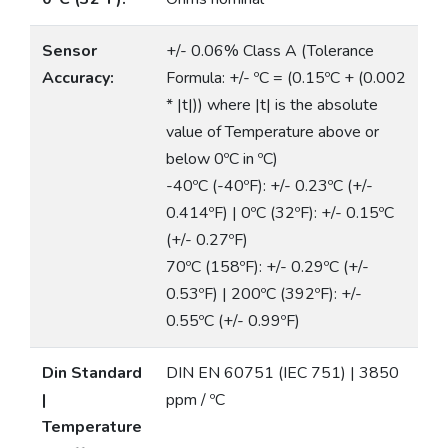
Sensor
+/- 0.06% Class A (Tolerance
Accuracy:
Formula: +/- ºC = (0.15ºC + (0.002
* |t|)) where |t| is the absolute
value of Temperature above or
below 0ºC in ºC)
-40ºC (-40ºF): +/- 0.23ºC (+/-
0.414ºF) | 0ºC (32ºF): +/- 0.15ºC
(+/- 0.27ºF)
70ºC (158ºF): +/- 0.29ºC (+/-
0.53ºF) | 200ºC (392ºF): +/-
0.55ºC (+/- 0.99ºF)
Din Standard
DIN EN 60751 (IEC 751) | 3850
|
ppm / ºC
Temperature