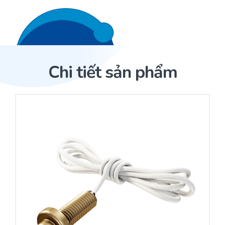
Liên hệ 24/7
Trang Chủ
Chi tiết sản phẩm
Giới thiệu
Trang Chủ
Sản phẩm
Cảm biến ACI
Dịch Vụ
Sản phẩm
Cảm biến ACI
Dự án
Nhà phân phối cảm biến
Bài viết
Nhà sản xuất thiết bị điều khiển
Hợp tác
Cung cấp giải pháp quản lý cho toà nhà (BMS)