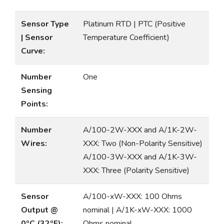
Sensor Type
Platinum RTD | PTC (Positive
| Sensor
Temperature Coefficient)
Curve:
Number
One
Sensing
Points:
Number
A/100-2W-XXX and A/1K-2W-
Wires:
XXX: Two (Non-Polarity Sensitive)
A/100-3W-XXX and A/1K-3W-
XXX: Three (Polarity Sensitive)
Sensor
A/100-xW-XXX: 100 Ohms
Output @
nominal | A/1K-xW-XXX: 1000
0ºC (32ºF):
Ohms nominal