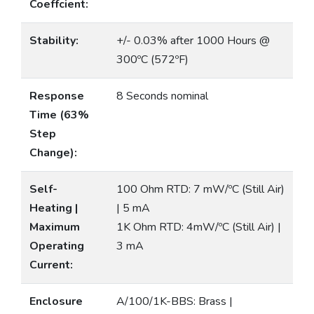
Coeffcient:
Stability:
+/- 0.03% after 1000 Hours @
300ºC (572ºF)
Response
8 Seconds nominal
Time (63%
Step
Change):
Self-
100 Ohm RTD: 7 mW/ºC (Still Air)
Heating |
| 5 mA
Maximum
1K Ohm RTD: 4mW/ºC (Still Air) |
Operating
3 mA
Current:
Enclosure
A/100/1K-BBS: Brass |