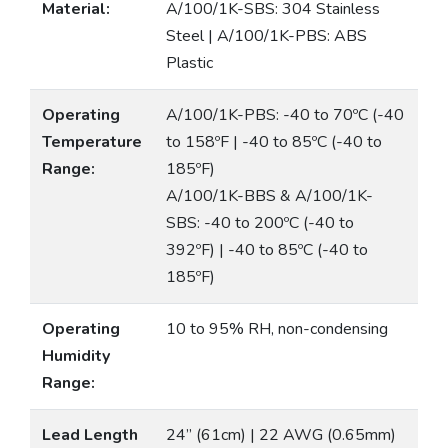
Material:
A/100/1K-SBS: 304 Stainless
Steel | A/100/1K-PBS: ABS
Plastic
Operating
A/100/1K-PBS: -40 to 70ºC (-40
Temperature
to 158ºF | -40 to 85ºC (-40 to
Range:
185ºF)
A/100/1K-BBS & A/100/1K-
SBS: -40 to 200ºC (-40 to
392ºF) | -40 to 85ºC (-40 to
185ºF)
Operating
10 to 95% RH, non-condensing
Humidity
Range:
Lead Length
24” (61cm) | 22 AWG (0.65mm)