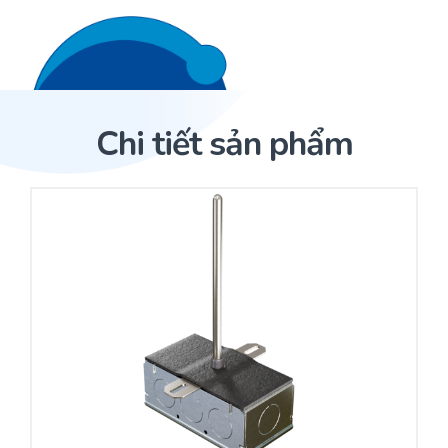
Liên hệ 24/7
Trang Chủ
Chi tiết sản phẩm
Giới thiệu
Trang Chủ
Sản phẩm
Cảm biến ACI
Dịch Vụ
Sản phẩm
Cảm biến ACI
Dự án
Nhà phân phối cảm biến
Bài viết
Nhà sản xuất thiết bị điều khiển
Hợp tác
Cung cấp giải pháp quản lý cho toà nhà (BMS)