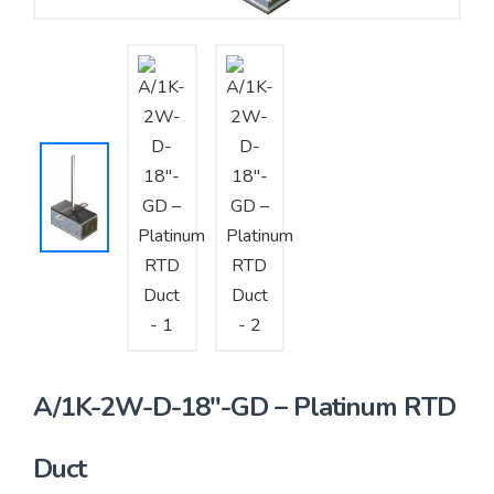
Yêu cầu báo giá
Bảo trì – Bảo dưỡng hệ thống
Tư vấn – Thiết kế – Cung cấp thiết bị HVAC
Tư vấn thiết kế, thi công tủ điều khiển
Thi công – Lắp đặt hệ thống HVAC
A/1K-2W-D-18″-GD – Platinum RTD
Duct