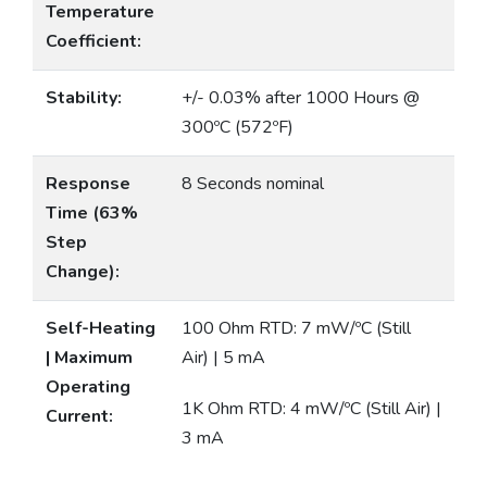
Temperature
Coefficient:
Stability:
+/- 0.03% after 1000 Hours @
300ºC (572ºF)
Response
8 Seconds nominal
Time (63%
Step
Change):
Self-Heating
100 Ohm RTD: 7 mW/ºC (Still
| Maximum
Air) | 5 mA
Operating
1K Ohm RTD: 4 mW/ºC (Still Air) |
Current:
3 mA