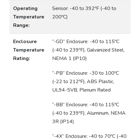
Operating
Sensor: -40 to 392ºF (-40 to
Temperature
200ºC)
Range:
Enclosure
“-GD” Enclosure: -40 to 115ºC
Temperature
(-40 to 239ºF), Galvanized Steel,
Rating:
NEMA 1 (IP10)
“-PB” Enclosure: -30 to 100ºC
(-22 to 212ºF), ABS Plastic,
UL94-5VB, Plenum Rated
“-BB” Enclosure: -40 to 115ºC
(-40 to 239ºF), Aluminum, NEMA
3R (IP14)
“-4X” Enclosure: -40 to 70ºC (-40