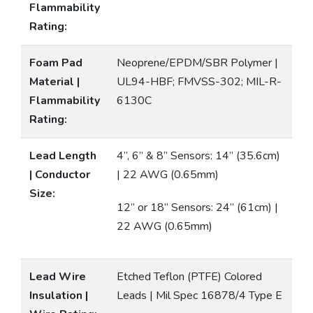
Flammability
Rating:
Foam Pad
Neoprene/EPDM/SBR Polymer |
Material |
UL94-HBF; FMVSS-302; MIL-R-
Flammability
6130C
Rating:
Lead Length
4”, 6” & 8” Sensors: 14” (35.6cm)
| Conductor
| 22 AWG (0.65mm)
Size:
12” or 18” Sensors: 24” (61cm) |
22 AWG (0.65mm)
Lead Wire
Etched Teflon (PTFE) Colored
Insulation |
Leads | Mil Spec 16878/4 Type E