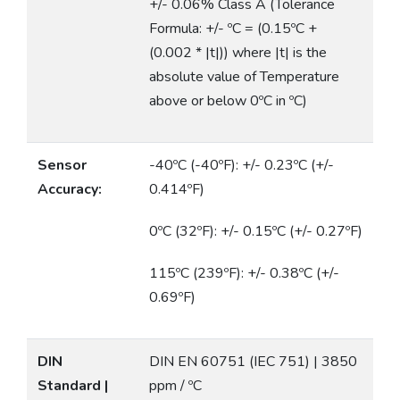
+/- 0.06% Class A (Tolerance
Formula: +/- ºC = (0.15ºC +
(0.002 * |t|)) where |t| is the
absolute value of Temperature
above or below 0ºC in ºC)
Sensor
-40ºC (-40ºF): +/- 0.23ºC (+/-
Accuracy:
0.414ºF)
0ºC (32ºF): +/- 0.15ºC (+/- 0.27ºF)
115ºC (239ºF): +/- 0.38ºC (+/-
0.69ºF)
DIN
DIN EN 60751 (IEC 751) | 3850
Standard |
ppm / ºC