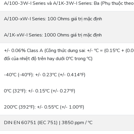
A/100-3W-I Series và A/1K-3W-I Series: Ba (Phụ thuộc theo
A/100-xW-I Series: 100 Ohms giá trị mặc định
A/1K-xW-I Series: 1000 Ohms giá trị mặc định
+/- 0.06% Class A (Công thức dung sai: +/- ºC = (0.15ºC + (0.002 *
đối của nhiệt độ trên hay dưới 0ºC trong ºC)
-40ºC (-40ºF): +/- 0.23ºC (+/- 0.414ºF)
0ºC (32ºF): +/- 0.15ºC (+/- 0.27ºF)
200ºC (392ºF): +/- 0.55ºC (+/- 1.00ºF)
DIN EN 60751 (IEC 751) | 3850 ppm / ºC