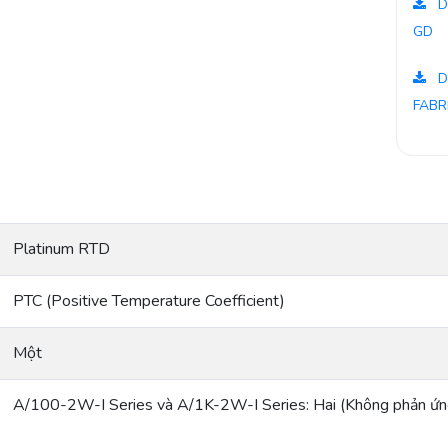
D
GD
D
FABR
Platinum RTD
PTC (Positive Temperature Coefficient)
Một
A/100-2W-I Series và A/1K-2W-I Series: Hai (Không phản ứn