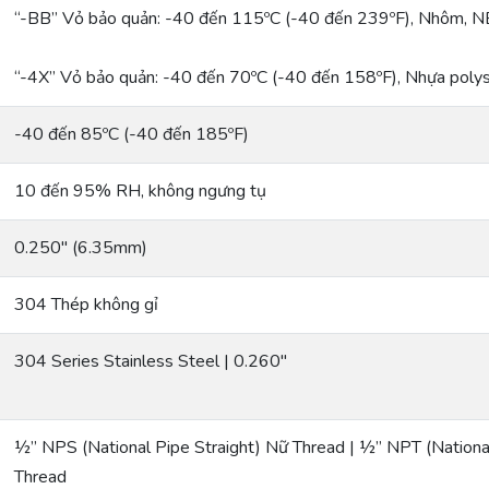
“-BB” Vỏ bảo quản: -40 đến 115ºC (-40 đến 239ºF), Nhôm, 
“-4X” Vỏ bảo quản: -40 đến 70ºC (-40 đến 158ºF), Nhựa pol
-40 đến 85ºC (-40 đến 185ºF)
10 đến 95% RH, không ngưng tụ
0.250″ (6.35mm)
304 Thép không gỉ
304 Series Stainless Steel | 0.260″
½” NPS (National Pipe Straight) Nữ Thread | ½” NPT (Nation
Thread