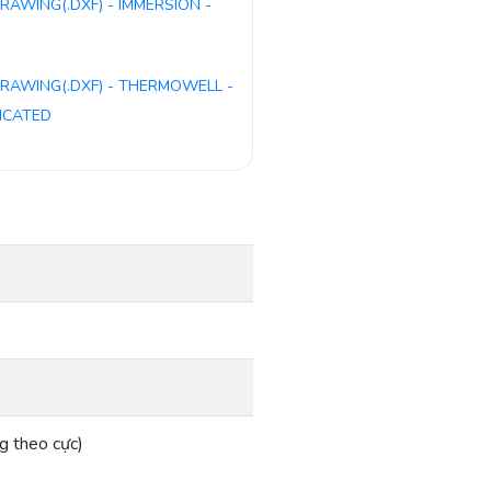
RAWING(.DXF) - IMMERSION -
RAWING(.DXF) - THERMOWELL -
ICATED
g theo cực)