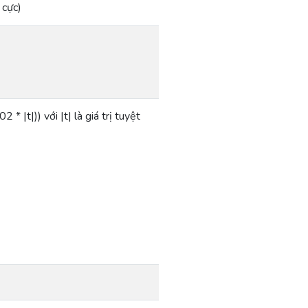
 cực)
 |t|)) với |t| là giá trị tuyệt