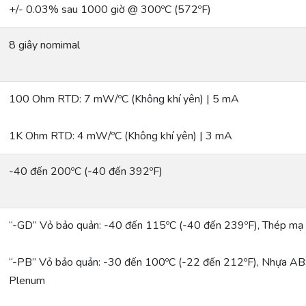
+/- 0.03% sau 1000 giờ @ 300ºC (572ºF)
8 giây nomimal
100 Ohm RTD: 7 mW/ºC (Không khí yên) | 5 mA
1K Ohm RTD: 4 mW/ºC (Không khí yên) | 3 mA
-40 đến 200ºC (-40 đến 392ºF)
“-GD” Vỏ bảo quản: -40 đến 115ºC (-40 đến 239ºF), Thép m
“-PB” Vỏ bảo quản: -30 đến 100ºC (-22 đến 212ºF), Nhựa A
Plenum