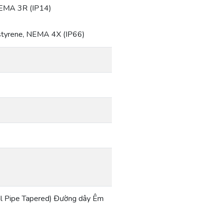
NEMA 3R (IP14)
ystyrene, NEMA 4X (IP66)
al Pipe Tapered) Đường dây Êm