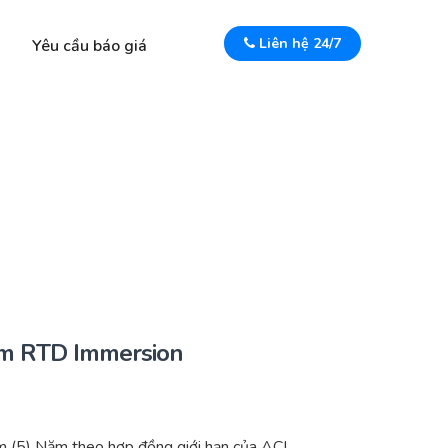
Liên hệ 24/7
Yêu cầu báo giá
um RTD Immersion
 (5) Năm theo hợp đồng giới hạn của ACI.