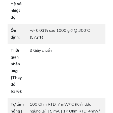
Hệ số
nhiệt
độ:
Ổn
+/- 0.03% sau 1000 giờ @ 300ºC
định:
(572ºF)
Thời
8 Giây chuẩn
gian
phản
ứng
(Thay
đổi
63%):
Tự làm
100 Ohm RTD: 7 mW/ºC (Khí nước
nóng |
ngừng lại) | 5 mA | 1K Ohm RTD: 4mW/