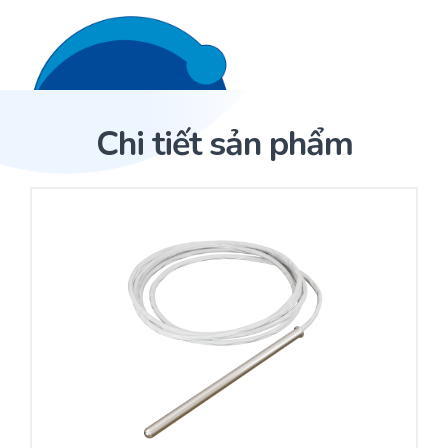
Liên hệ 24/7
Trang Chủ
Chi tiết sản phẩm
Giới thiệu
Trang Chủ
Sản phẩm
Cảm biến ACI
Dịch Vụ
Sản phẩm
Cảm biến ACI
Dự án
Nhà phân phối cảm biến
Bài viết
Nhà sản xuất thiết bị điều khiển
Hợp tác
Cung cấp giải pháp quản lý cho toà nhà (BMS)