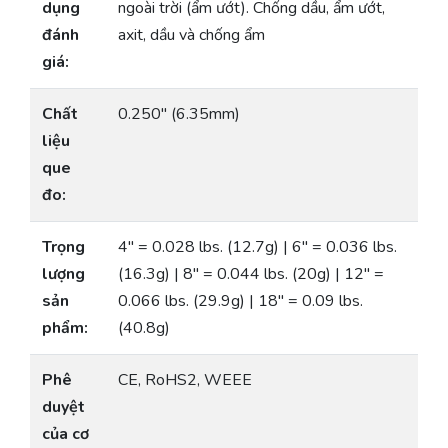
dụng
ngoài trời (ẩm ướt). Chống dầu, ẩm ướt,
đánh
axit, dầu và chống ẩm
giá:
Chất
0.250″ (6.35mm)
liệu
que
đo:
Trọng
4″ = 0.028 lbs. (12.7g) | 6″ = 0.036 lbs.
lượng
(16.3g) | 8″ = 0.044 lbs. (20g) | 12″ =
sản
0.066 lbs. (29.9g) | 18″ = 0.09 lbs.
phẩm:
(40.8g)
Phê
CE, RoHS2, WEEE
duyệt
của cơ