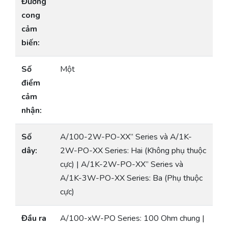
Đường
cong
cảm
biến:
Số
Một
điểm
cảm
nhận:
Số
A/100-2W-PO-XX” Series và A/1K-
dây:
2W-PO-XX Series: Hai (Không phụ thuộc
cực) | A/1K-2W-PO-XX” Series và
A/1K-3W-PO-XX Series: Ba (Phụ thuộc
cực)
Đầu ra
A/100-xW-PO Series: 100 Ohm chung |