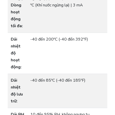
Dòng
ºC (Khí nước ngừng lại) | 3 mA
hoạt
động
tối đa:
Dải
-40 đến 200ºC (-40 đến 392ºF)
nhiệt
độ
hoạt
động:
Dải
-40 đến 85ºC (-40 đến 185ºF)
nhiệt
độ lưu
trữ:
Dải RH
10 đến 95% RH, không ngưng tụ