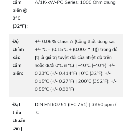
cảm
A/1K-xW-PO Series: 1000 Ohm chung
biến @
0ºC
(32ºF):
Độ
+/- 0.06% Class A (Công thức dung sai:
chính
+/- ºC = (0.15ºC + (0.002 * |t|)) trong đó
xác
|t| là giá trị tuyệt đối của nhiệt độ trên
cảm
hoặc dưới 0ºC in ºC) | -40ºC (-40ºF): +/-
biến:
0.23ºC (+/- 0.414ºF) | 0ºC (32ºF): +/-
0.15ºC (+/- 0.27ºF) | 200ºC (392ºF): +/-
0.55ºC (+/- 0.99ºF)
Đạt
DIN EN 60751 (IEC 751) | 3850 ppm /
tiêu
ºC
chuẩn
Din |