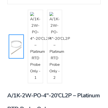
Yêu cầu báo giá
Bảo trì – Bảo dưỡng hệ thống
Tư vấn – Thiết kế – Cung cấp thiết bị HVAC
Tư vấn thiết kế, thi công tủ điều khiển
Thi công – Lắp đặt hệ thống HVAC
A/1K-2W-PO-4″-20’CL2P – Platinum