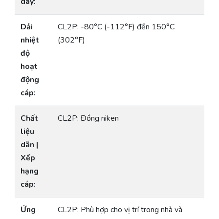
dây:
Dải
CL2P: -80°C (-112°F) đến 150°C
nhiệt
(302°F)
độ
hoạt
động
cáp:
Chất
CL2P: Đồng niken
liệu
dẫn |
Xếp
hạng
cáp:
Ứng
CL2P: Phù hợp cho vị trí trong nhà và