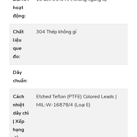
hoạt
động:
Chất
304 Thép không gỉ
liệu
que
đo:
Dây
chuẩn:
Cách
Etched Teflon (PTFE) Colored Leads |
nhiệt
MIL-W-16878/4 (Loại E)
dây chì
| Xếp
hạng