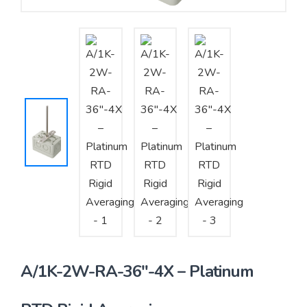
Yêu cầu báo giá
Bảo trì – Bảo dưỡng hệ thống
Tư vấn – Thiết kế – Cung cấp thiết bị HVAC
Tư vấn thiết kế, thi công tủ điều khiển
Thi công – Lắp đặt hệ thống HVAC
A/1K-2W-RA-36″-4X – Platinum