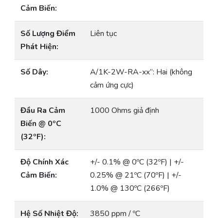
Cảm Biến:
Số Lượng Điểm
Liên tục
Phát Hiện:
Số Dây:
A/1K-2W-RA-xx”: Hai (không
cảm ứng cực)
Đầu Ra Cảm
1000 Ohms giả định
Biến @ 0ºC
(32ºF):
Độ Chính Xác
+/- 0.1% @ 0ºC (32ºF) | +/-
Cảm Biến:
0.25% @ 21ºC (70ºF) | +/-
1.0% @ 130ºC (266ºF)
Hệ Số Nhiệt Độ:
3850 ppm / ºC