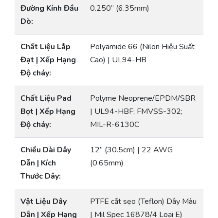
Đường Kính Đầu
0.250” (6.35mm)
Dò:
Chất Liệu Lắp
Polyamide 66 (Nilon Hiệu Suất
Đạt | Xếp Hạng
Cao) | UL94-HB
Độ cháy:
Chất Liệu Pad
Polyme Neoprene/EPDM/SBR
Bọt | Xếp Hạng
| UL94-HBF; FMVSS-302;
Độ cháy:
MIL-R-6130C
Chiều Dài Dây
12” (30.5cm) | 22 AWG
Dẫn | Kích
(0.65mm)
Thước Dây:
Vật Liệu Dây
PTFE cắt sẹo (Teflon) Dây Màu
Dẫn | Xếp Hạng
| Mil Spec 16878/4 Loại E)