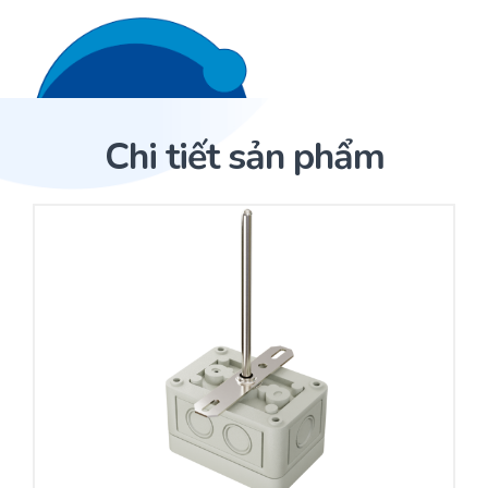
Liên hệ 24/7
Trang Chủ
Chi tiết sản phẩm
Giới thiệu
Trang Chủ
Sản phẩm
Cảm biến ACI
Dịch Vụ
Sản phẩm
Cảm biến ACI
Dự án
Nhà phân phối cảm biến
Bài viết
Nhà sản xuất thiết bị điều khiển
Hợp tác
Cung cấp giải pháp quản lý cho toà nhà (BMS)