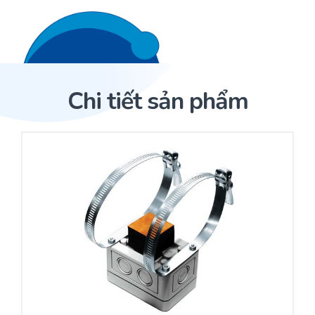
Liên hệ 24/7
Trang Chủ
Chi tiết sản phẩm
Giới thiệu
Trang Chủ
Sản phẩm
Cảm biến ACI
Dịch Vụ
Sản phẩm
Cảm biến ACI
Dự án
Nhà phân phối cảm biến
Bài viết
Nhà sản xuất thiết bị điều khiển
Hợp tác
Cung cấp giải pháp quản lý cho toà nhà (BMS)