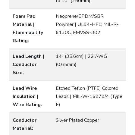
to 10” (250mm)
Foam Pad
Neoprene/EPDM/SBR
Material |
Polymer | UL94-HF1; MIL-R-
Flammability
6130C; FMVSS-302
Rating:
Lead Length |
14” (35.6cm) | 22 AWG
Conductor
(0.65mm)
Size:
Lead Wire
Etched Teflon (PTFE) Colored
Insulation |
Leads | MIL-W-16878/4 (Type
Wire Rating:
E)
Conductor
Silver Plated Copper
Material: