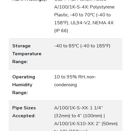
A/100/1K-S-4X: Polystyrene
Plastic, -40 to 70ºC (-40 to
158ºF), UL94-V2, NEMA 4X
(IP 66)
Storage
-40 to 85ºC (-40 to 185ºF)
Temperature
Range:
Operating
10 to 95% RH, non-
Humidity
condensing
Range:
Pipe Sizes
A/100/1K-S-XX: 1 1/4”
Accepted:
(32mm) to 4” (100mm) |
A/100/1K-S10-XX: 2” (50mm)