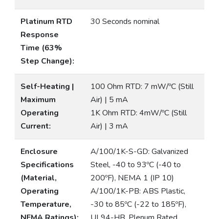
Platinum RTD
30 Seconds nominal
Response
Time (63%
Step Change):
Self-Heating |
100 Ohm RTD: 7 mW/ºC (Still
Maximum
Air) | 5 mA
Operating
1K Ohm RTD: 4mW/ºC (Still
Current:
Air) | 3 mA
Enclosure
A/100/1K-S-GD: Galvanized
Specifications
Steel, -40 to 93ºC (-40 to
(Material,
200ºF), NEMA 1 (IP 10)
Operating
A/100/1K-PB: ABS Plastic,
Temperature,
-30 to 85ºC (-22 to 185ºF),
NEMA Ratings):
UL94-HB, Plenum Rated