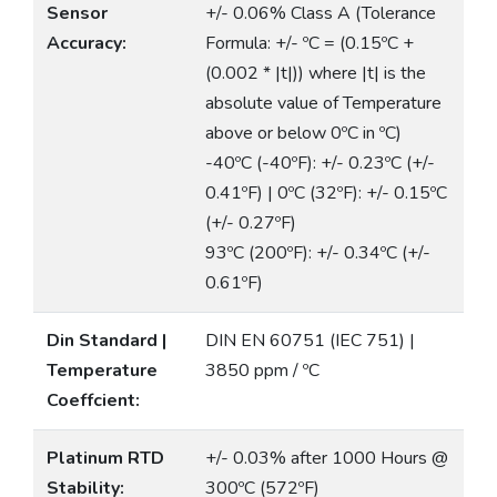
Sensor
+/- 0.06% Class A (Tolerance
Accuracy:
Formula: +/- ºC = (0.15ºC +
(0.002 * |t|)) where |t| is the
absolute value of Temperature
above or below 0ºC in ºC)
-40ºC (-40ºF): +/- 0.23ºC (+/-
0.41ºF) | 0ºC (32ºF): +/- 0.15ºC
(+/- 0.27ºF)
93ºC (200ºF): +/- 0.34ºC (+/-
0.61ºF)
Din Standard |
DIN EN 60751 (IEC 751) |
Temperature
3850 ppm / ºC
Coeffcient:
Platinum RTD
+/- 0.03% after 1000 Hours @
Stability:
300ºC (572ºF)