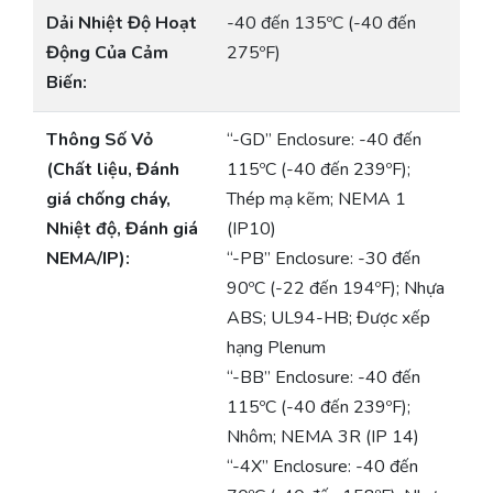
Dải Nhiệt Độ Hoạt
-40 đến 135ºC (-40 đến
Động Của Cảm
275ºF)
Biến:
Thông Số Vỏ
“-GD” Enclosure: -40 đến
(Chất liệu, Đánh
115ºC (-40 đến 239ºF);
giá chống cháy,
Thép mạ kẽm; NEMA 1
Nhiệt độ, Đánh giá
(IP10)
NEMA/IP):
“-PB” Enclosure: -30 đến
90ºC (-22 đến 194ºF); Nhựa
ABS; UL94-HB; Được xếp
hạng Plenum
“-BB” Enclosure: -40 đến
115ºC (-40 đến 239ºF);
Nhôm; NEMA 3R (IP 14)
“-4X” Enclosure: -40 đến