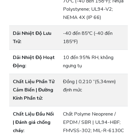
70ºC (-40 đến 158ºF); Nhựa
Polystyrene; UL94-V2;
NEMA 4X (IP 66)
Dải Nhiệt Độ Lưu
-40 đến 85ºC (-40 đến
Trữ:
185ºF)
Dải Nhiệt Độ Hoạt
10 đến 95% RH, không
Động:
ngưng tụ
Chất Liệu Phần Tử
Đồng | 0,210 ”(5,34mm)
Cảm Biến | Đường
định mức
Kính Phần tử:
Chất Liệu Đầu Nối
Chất Polyme Neoprene /
| Đánh giá chống
EPDM / SBR | UL94-HBF;
cháy:
FMVSS-302; MIL-R-6130C