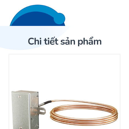
Liên hệ 24/7
Trang Chủ
Chi tiết sản phẩm
Giới thiệu
Trang Chủ
Sản phẩm
Cảm biến ACI
Dịch Vụ
Sản phẩm
Cảm biến ACI
Dự án
Nhà phân phối cảm biến
Bài viết
Nhà sản xuất thiết bị điều khiển
Hợp tác
Cung cấp giải pháp quản lý cho toà nhà (BMS)