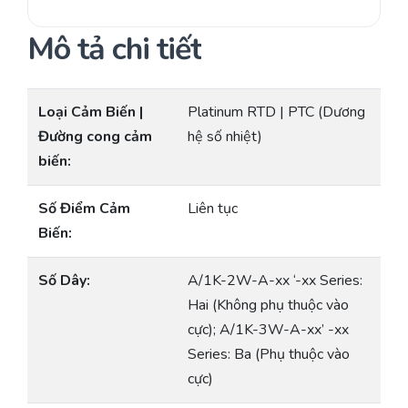
Mô tả chi tiết
Loại Cảm Biến |
Platinum RTD | PTC (Dương
Đường cong cảm
hệ số nhiệt)
biến:
Số Điểm Cảm
Liên tục
Biến:
Số Dây:
A/1K-2W-A-xx ‘-xx Series:
Hai (Không phụ thuộc vào
cực); A/1K-3W-A-xx’ -xx
Series: Ba (Phụ thuộc vào
cực)