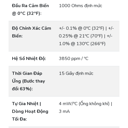
Đầu Ra Cảm Biến
1000 Ohms định mức
@ 0ºC (32ºF):
Độ Chính Xác Cảm
+/- 0.1% @ 0ºC (32ºF) | +/-
Biến:
0.25% @ 21ºC (70ºF) | +/-
1.0% @ 130ºC (266ºF)
Hệ Số Nhiệt Độ:
3850 ppm / ºC
Thời Gian Đáp
15 Giây định mức
Ứng (Bước thay
đổi 63%):
Tự Gia Nhiệt |
4 mW/ºC (Ống không khí) |
Dòng Hoạt Động
3 mA
Tối Đa: