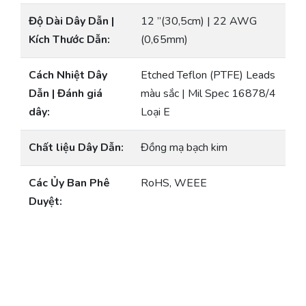
Độ Dài Dây Dẫn |
12 ”(30,5cm) | 22 AWG
Kích Thước Dẫn:
(0,65mm)
Cách Nhiệt Dây
Etched Teflon (PTFE) Leads
Dẫn | Đánh giá
màu sắc | Mil Spec 16878/4
dây:
Loại E
Chất liệu Dây Dẫn:
Đồng mạ bạch kim
Các Ủy Ban Phê
RoHS, WEEE
Duyệt: