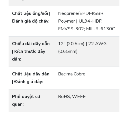
Chất liệu ống/nối |
Neoprene/EPDM/SBR
Đánh giá độ cháy:
Polymer | UL94-HBF;
FMVSS-302; MIL-R-6130C
Chiều dài dây dẫn
12” (30.5cm) | 22 AWG
| Kích thước dây
(0.65mm)
dẫn:
Chất liệu dây dẫn
Bạc mạ Cobre
| Đánh giá dây:
Phê duyệt cơ
RoHS, WEEE
quan: