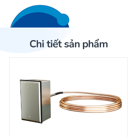
Liên hệ 24/7
Trang Chủ
Chi tiết sản phẩm
Giới thiệu
Trang Chủ
Sản phẩm
Cảm biến ACI
Dịch Vụ
Sản phẩm
Cảm biến ACI
Dự án
Nhà phân phối cảm biến
Bài viết
Nhà sản xuất thiết bị điều khiển
Hợp tác
Cung cấp giải pháp quản lý cho toà nhà (BMS)