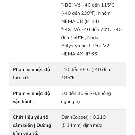
“-BB” Vỏ: -40 đến 115ºC
(-40 đến 239ºF); Nhôm;
NEMA 3R (IP 14)
“-4X” Vỏ: -40 đến 70ºC (-40
đến 158ºF); Nhựa
Polystyrene; UL94-V2;
NEMA 4X (IP 66)
Phạm vi nhiệt độ
-40 đến 85ºC (-40 đến
lưu trữ:
185ºF)
Phạm vi nhiệt độ
10 đến 95% RH, không
vận hành:
ngưng tụ
Chất liệu yếu tố
Dẫn (Copper) | 0.210”
cảm biến | Đường
(5.34mm) định mức
kính yếu tố: