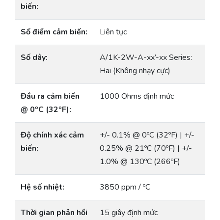
biến:
Số điểm cảm biến:
Liên tục
Số dây:
A/1K-2W-A-xx’-xx Series:
Hai (Không nhạy cực)
Đầu ra cảm biến
1000 Ohms định mức
@ 0ºC (32ºF):
Độ chính xác cảm
+/- 0.1% @ 0ºC (32ºF) | +/-
biến:
0.25% @ 21ºC (70ºF) | +/-
1.0% @ 130ºC (266ºF)
Hệ số nhiệt:
3850 ppm / ºC
Thời gian phản hồi
15 giây định mức