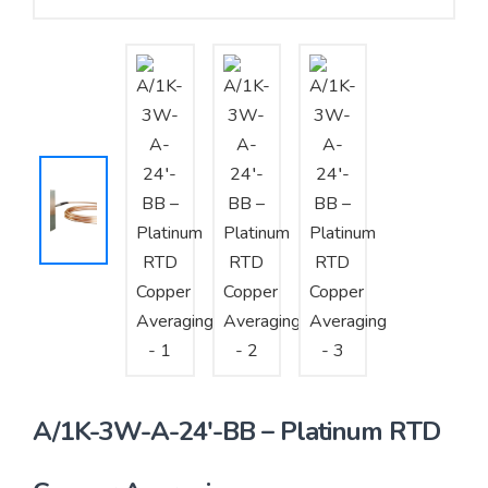
Yêu cầu báo giá
Bảo trì – Bảo dưỡng hệ thống
Tư vấn – Thiết kế – Cung cấp thiết bị HVAC
Tư vấn thiết kế, thi công tủ điều khiển
Thi công – Lắp đặt hệ thống HVAC
A/1K-3W-A-24′-BB – Platinum RTD