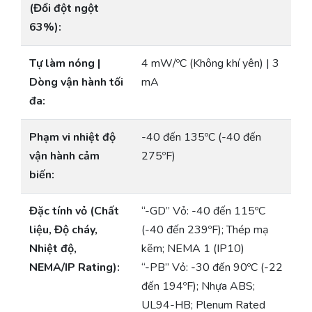
(Đổi đột ngột
63%):
Tự làm nóng |
4 mW/ºC (Không khí yên) | 3
Dòng vận hành tối
mA
đa:
Phạm vi nhiệt độ
-40 đến 135ºC (-40 đến
vận hành cảm
275ºF)
biến:
Đặc tính vỏ (Chất
“-GD” Vỏ: -40 đến 115ºC
liệu, Độ cháy,
(-40 đến 239ºF); Thép mạ
Nhiệt độ,
kẽm; NEMA 1 (IP10)
NEMA/IP Rating):
“-PB” Vỏ: -30 đến 90ºC (-22
đến 194ºF); Nhựa ABS;
UL94-HB; Plenum Rated