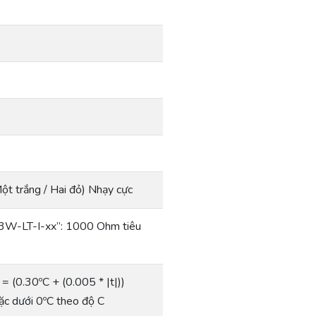
 trắng / Hai đỏ) Nhạy cực
3W-LT-I-xx”: 1000 Ohm tiêu
= (0.30ºC + (0.005 * |t|))
hoặc dưới 0ºC theo độ C