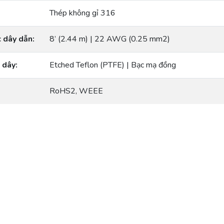
Thép không gỉ 316
c dây dẫn:
8’ (2.44 m) | 22 AWG (0.25 mm2)
 dây:
Etched Teflon (PTFE) | Bạc mạ đồng
RoHS2, WEEE