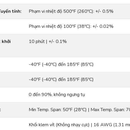
Tuyến tính:
Phạm vi nhiệt độ 500ºF (260ºC): +/- 0.5%
Phạm vi nhiệt độ 100ºF (38ºC): +/- 0.02%
t khởi
10 phút | +/- 0.1%
-40ºF (-40ºC) đến 185ºF (85ºC)
-40ºF (-40ºC) đến 185ºF (85ºC)
0 đến 90%, không ngưng tụ
:
Min Temp. Span: 50ºF (28ºC) | Max Temp. Span: 7
Khối klem vít (Không nhạy cực) | 16 AWG (1.31