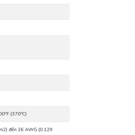
00ºF (370ºC)
 mm2) đến 26 AWG (0.129