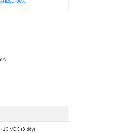
ANIZED-BOX
 mA
2-10 VDC (3 dây)