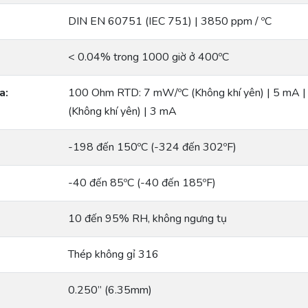
DIN EN 60751 (IEC 751) | 3850 ppm / ºC
< 0.04% trong 1000 giờ ở 400ºC
a:
100 Ohm RTD: 7 mW/ºC (Không khí yên) | 5 mA
(Không khí yên) | 3 mA
-198 đến 150ºC (-324 đến 302ºF)
-40 đến 85ºC (-40 đến 185ºF)
10 đến 95% RH, không ngưng tụ
Thép không gỉ 316
0.250” (6.35mm)