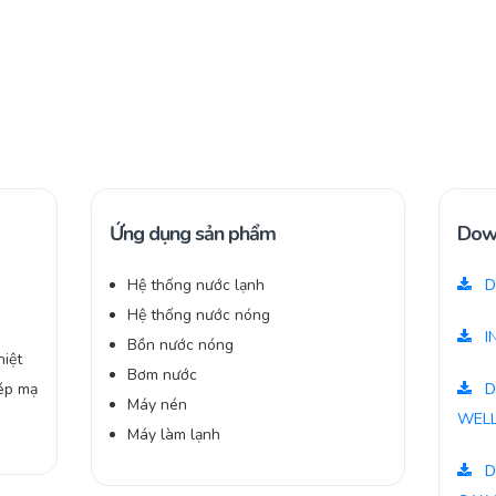
Ứng dụng sản phẩm
Dow
Hệ thống nước lạnh
D
Hệ thống nước nóng
I
Bồn nước nóng
iệt
Bơm nước
hép mạ
D
Máy nén
WELL
Máy làm lạnh
D