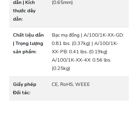
dẫn | Kích
(0.65mm)
thước dây
dẫn:
Chất liệu dẫn
Bạc mạ đồng | A/100/1K-XX-GD:
| Trọng lượng
0.81 lbs. (0.37kg) | A/100/1K-
sản phẩm:
XX-PB: 0.41 lbs. (0.19kg)
A/100/1K-XX-4X: 0.56 lbs.
(0.25kg)
Giấy phép
CE, RoHS, WEEE
Đối tác: