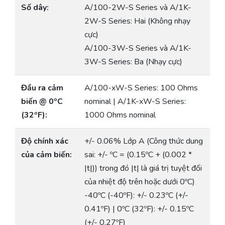
Số dây:
A/100-2W-S Series và A/1K-
2W-S Series: Hai (Không nhạy
cực)
A/100-3W-S Series và A/1K-
3W-S Series: Ba (Nhạy cực)
Đầu ra cảm
A/100-xW-S Series: 100 Ohms
biến @ 0ºC
nominal | A/1K-xW-S Series:
(32ºF):
1000 Ohms nominal
Độ chính xác
+/- 0.06% Lớp A (Công thức dung
của cảm biến:
sai: +/- ºC = (0.15ºC + (0.002 *
|t|)) trong đó |t| là giá trị tuyệt đối
của nhiệt độ trên hoặc dưới 0ºC)
-40ºC (-40ºF): +/- 0.23ºC (+/-
0.41ºF) | 0ºC (32ºF): +/- 0.15ºC
(+/- 0.27ºF)