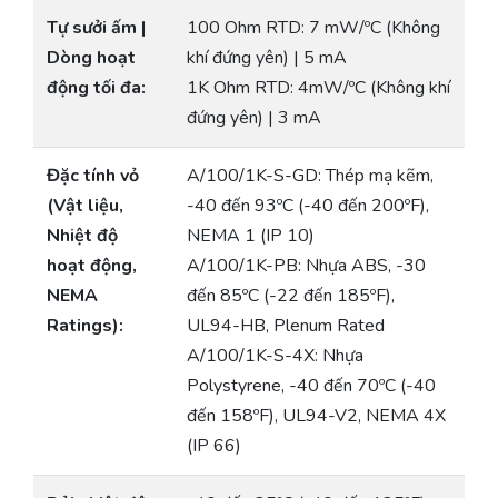
Tự sưởi ấm |
100 Ohm RTD: 7 mW/ºC (Không
Dòng hoạt
khí đứng yên) | 5 mA
động tối đa:
1K Ohm RTD: 4mW/ºC (Không khí
đứng yên) | 3 mA
Đặc tính vỏ
A/100/1K-S-GD: Thép mạ kẽm,
(Vật liệu,
-40 đến 93ºC (-40 đến 200ºF),
Nhiệt độ
NEMA 1 (IP 10)
hoạt động,
A/100/1K-PB: Nhựa ABS, -30
NEMA
đến 85ºC (-22 đến 185ºF),
Ratings):
UL94-HB, Plenum Rated
A/100/1K-S-4X: Nhựa
Polystyrene, -40 đến 70ºC (-40
đến 158ºF), UL94-V2, NEMA 4X
(IP 66)