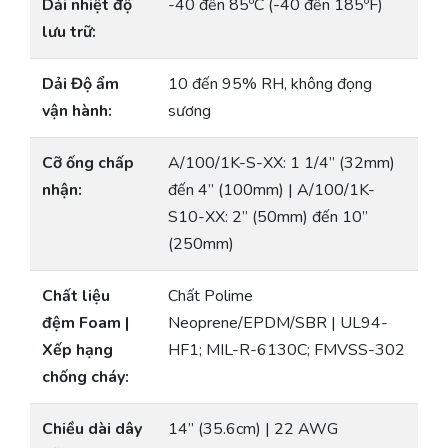
Dải nhiệt độ
-40 đến 85ºC (-40 đến 185ºF)
lưu trữ:
Dải Độ ẩm
10 đến 95% RH, không đọng
vận hành:
sương
Cỡ ống chấp
A/100/1K-S-XX: 1 1/4” (32mm)
nhận:
đến 4” (100mm) | A/100/1K-
S10-XX: 2” (50mm) đến 10”
(250mm)
Chất liệu
Chất Polime
đệm Foam |
Neoprene/EPDM/SBR | UL94-
Xếp hạng
HF1; MIL-R-6130C; FMVSS-302
chống cháy:
Chiều dài dây
14” (35.6cm) | 22 AWG