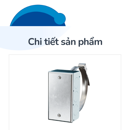
Liên hệ 24/7
Trang Chủ
Chi tiết sản phẩm
Giới thiệu
Trang Chủ
Sản phẩm
Cảm biến ACI
Dịch Vụ
Sản phẩm
Cảm biến ACI
Dự án
Nhà phân phối cảm biến
Bài viết
Nhà sản xuất thiết bị điều khiển
Hợp tác
Cung cấp giải pháp quản lý cho toà nhà (BMS)