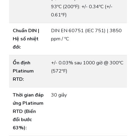
93ºC (200ºF): +/- 0.34ºC (+/-
0.61ºF)
Chuẩn DIN |
DIN EN 60751 (IEC 751) | 3850
Hệ số nhiệt
ppm / ºC
đới:
Ổn định
+/- 0.03% sau 1000 giờ @ 300ºC
Platinum
(572ºF)
RTD:
Thời gian đáp
30 giây
ứng Platinum
RTD (Biến
đổi bước
63%):