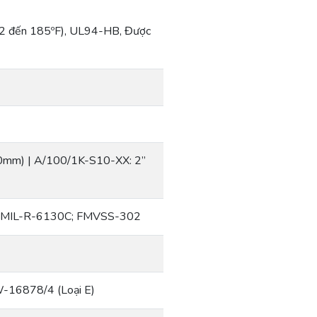
2 đến 185ºF), UL94-HB, Được
0mm) | A/100/1K-S10-XX: 2”
 MIL-R-6130C; FMVSS-302
W-16878/4 (Loại E)