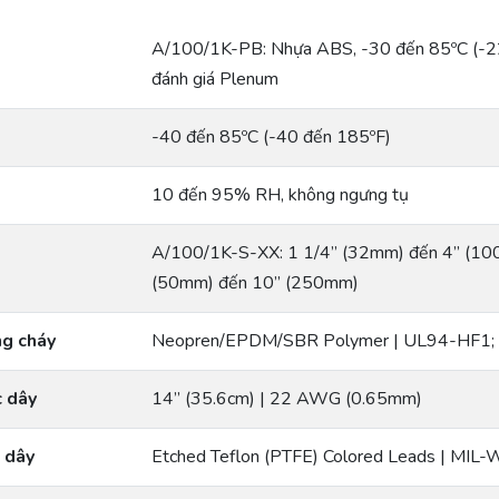
A/100/1K-PB: Nhựa ABS, -30 đến 85ºC (-2
đánh giá Plenum
-40 đến 85ºC (-40 đến 185ºF)
10 đến 95% RH, không ngưng tụ
A/100/1K-S-XX: 1 1/4” (32mm) đến 4” (10
(50mm) đến 10” (250mm)
ng cháy
Neopren/EPDM/SBR Polymer | UL94-HF1;
c dây
14” (35.6cm) | 22 AWG (0.65mm)
 dây
Etched Teflon (PTFE) Colored Leads | MIL-