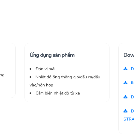
Ứng dụng sản phẩm
Dow
Đơn vị mái
D
ăng
Nhiệt độ ống thông gió/đầu ra/đầu
I
vào/hỗn hợp
Cảm biến nhiệt độ từ xa
D
D
STR