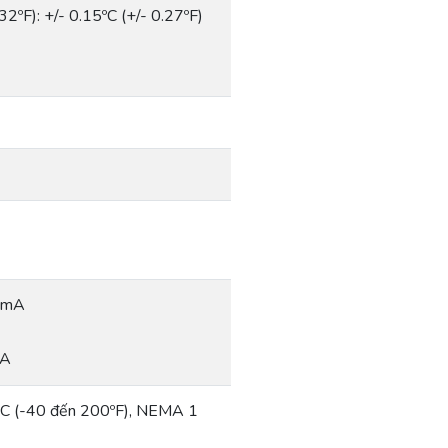
32ºF): +/- 0.15ºC (+/- 0.27ºF)
5 mA
mA
C (-40 đến 200ºF), NEMA 1