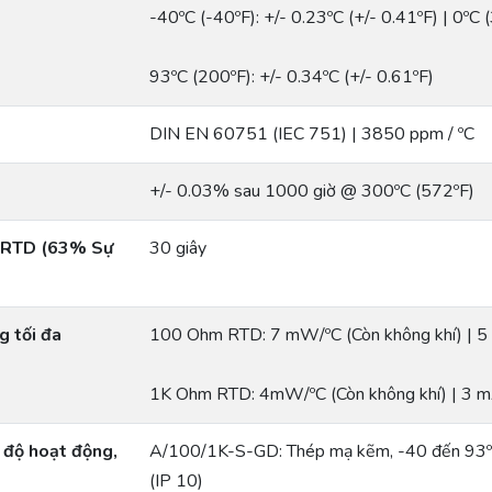
-40ºC (-40ºF): +/- 0.23ºC (+/- 0.41ºF) | 0ºC (
93ºC (200ºF): +/- 0.34ºC (+/- 0.61ºF)
DIN EN 60751 (IEC 751) | 3850 ppm / ºC
+/- 0.03% sau 1000 giờ @ 300ºC (572ºF)
m RTD (63% Sự
30 giây
g tối đa
100 Ohm RTD: 7 mW/ºC (Còn không khí) | 
1K Ohm RTD: 4mW/ºC (Còn không khí) | 3 
t độ hoạt động,
A/100/1K-S-GD: Thép mạ kẽm, -40 đến 93º
(IP 10)