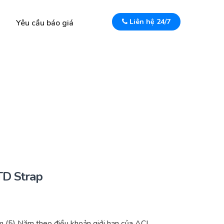
Liên hệ 24/7
Yêu cầu báo giá
TD Strap
(5) Năm theo điều khoản giới hạn của ACI.