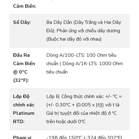
Cảm Biến:
Số Dây:
Ba Dây Dẫn (Dây Trắng và Hai Dây
Đỏ); Phản ứng với chiều dây dương
(Buộc hai dây đỏ với nhau)
Đầu Ra
Dòng A/100-LTS: 100 Ohm tiêu
Cảm Biến
chuẩn | Dòng A/1K-LTS: 1000 Ohm
@ 0ºC
tiêu chuẩn
(32ºF):
Lớp Độ
Lớp B, Công thức chính xác: +/- ºC =
chính xác
(+/- 0.30ºC + (0.005 x |t|)) với t là
Platinum
Giá trị tuyệt đối của nhiệt độ ở ºC
RTD:
trên hoặc dưới 0ºC
Phạm vi
-198 đến 150ºC (-324 đến 302ºF)