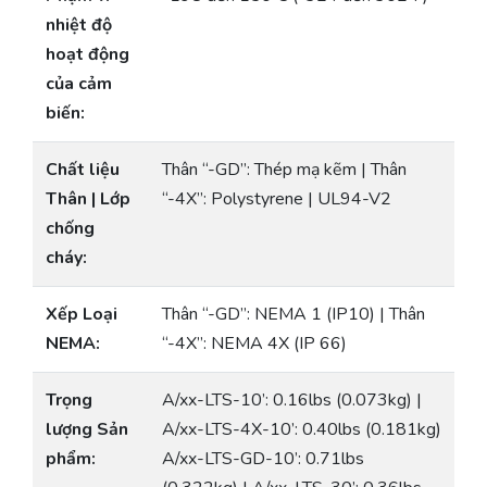
nhiệt độ
hoạt động
của cảm
biến:
Chất liệu
Thân “-GD”: Thép mạ kẽm | Thân
Thân | Lớp
“-4X”: Polystyrene | UL94-V2
chống
cháy:
Xếp Loại
Thân “-GD”: NEMA 1 (IP10) | Thân
NEMA:
“-4X”: NEMA 4X (IP 66)
Trọng
A/xx-LTS-10’: 0.16lbs (0.073kg) |
lượng Sản
A/xx-LTS-4X-10’: 0.40lbs (0.181kg)
phẩm:
A/xx-LTS-GD-10’: 0.71lbs