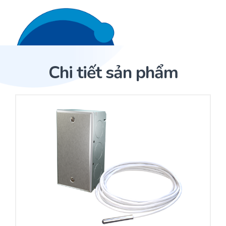
Liên hệ 24/7
Trang Chủ
Chi tiết sản phẩm
Giới thiệu
Trang Chủ
Sản phẩm
Cảm biến ACI
Dịch Vụ
Sản phẩm
Cảm biến ACI
Dự án
Nhà phân phối cảm biến
Bài viết
Nhà sản xuất thiết bị điều khiển
Hợp tác
Cung cấp giải pháp quản lý cho toà nhà (BMS)