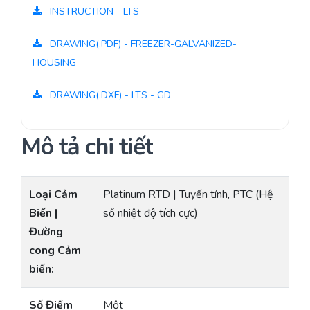
INSTRUCTION - LTS
DRAWING(.PDF) - FREEZER-GALVANIZED-
HOUSING
DRAWING(.DXF) - LTS - GD
Mô tả chi tiết
Loại Cảm
Platinum RTD | Tuyến tính, PTC (Hệ
Biến |
số nhiệt độ tích cực)
Đường
cong Cảm
biến:
Số Điểm
Một