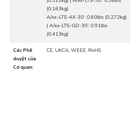
(0.322kg) | A/xx-LTS-30’: 0.36lbs
(0.163kg)
A/xx-LTS-4X-30’: 0.60lbs (0.272kg)
| A/xx-LTS-GD-30’: 0.91lbs
(0.413kg)
Các Phê
CE, UKCA, WEEE, RoHS
duyệt của
Cơ quan: