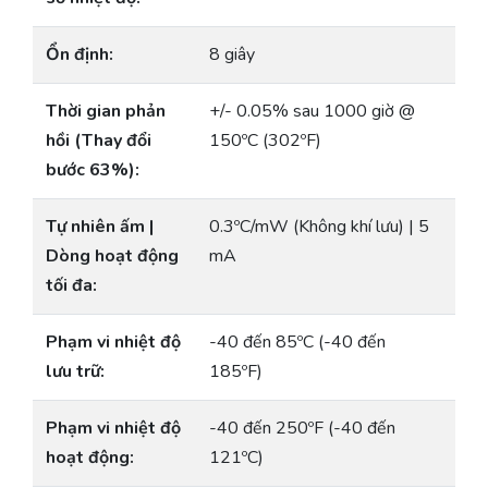
Ổn định:
8 giây
Thời gian phản
+/- 0.05% sau 1000 giờ @
hồi (Thay đổi
150ºC (302ºF)
bước 63%):
Tự nhiên ấm |
0.3ºC/mW (Không khí lưu) | 5
Dòng hoạt động
mA
tối đa:
Phạm vi nhiệt độ
-40 đến 85ºC (-40 đến
lưu trữ:
185ºF)
Phạm vi nhiệt độ
-40 đến 250ºF (-40 đến
hoạt động:
121ºC)