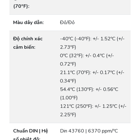
(70ºF):
Màu dây dẫn:
Đỏ/Đỏ
Độ chính xác
-40ºC (-40ºF): +/- 1.52ºC (+/-
cảm biến:
2.73ºF)
0ºC (32ºF): +/- 0.4ºC (+/-
0.72ºF)
21.1ºC (70ºF): +/- 0.17ºC (+/-
0.34ºF)
54.4ºC (130ºF): +/- 0.56ºC
(1.00ºF)
121ºC (250ºF): +/- 1.25ºC (+/-
2.25ºF)
Chuẩn DIN | Hệ
Din 43760 | 6370 ppm/ºC
số nhiệt độ: