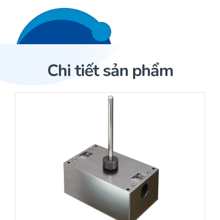
Liên hệ 24/7
Trang Chủ
Chi tiết sản phẩm
Giới thiệu
Trang Chủ
Sản phẩm
Cảm biến ACI
Dịch Vụ
Sản phẩm
Cảm biến ACI
Dự án
Nhà phân phối cảm biến
Bài viết
Nhà sản xuất thiết bị điều khiển
Hợp tác
Cung cấp giải pháp quản lý cho toà nhà (BMS)