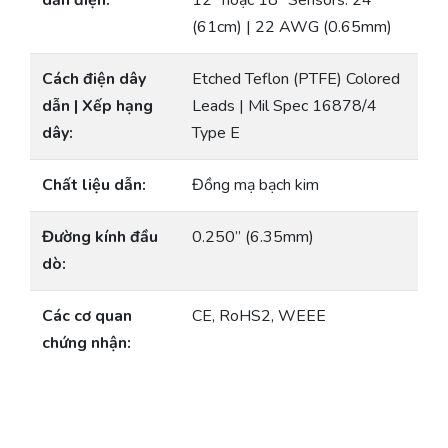
dẫn điện:
12” hoặc 18” Sensors: 24”
(61cm) | 22 AWG (0.65mm)
Cách điện dây
Etched Teflon (PTFE) Colored
dẫn | Xếp hạng
Leads | Mil Spec 16878/4
dây:
Type E
Chất liệu dẫn:
Đồng mạ bạch kim
Đường kính đầu
0.250” (6.35mm)
dò:
Các cơ quan
CE, RoHS2, WEEE
chứng nhận: