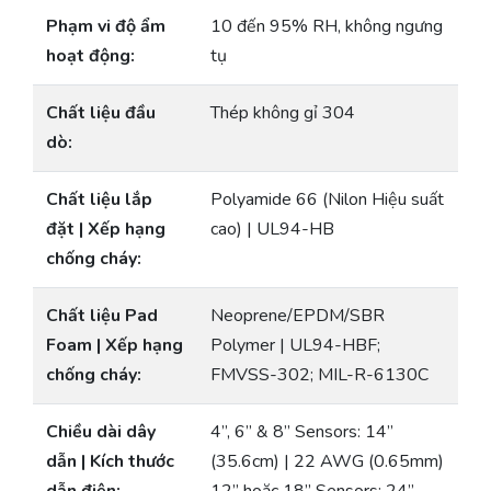
Phạm vi độ ẩm
10 đến 95% RH, không ngưng
hoạt động:
tụ
Chất liệu đầu
Thép không gỉ 304
dò:
Chất liệu lắp
Polyamide 66 (Nilon Hiệu suất
đặt | Xếp hạng
cao) | UL94-HB
chống cháy:
Chất liệu Pad
Neoprene/EPDM/SBR
Foam | Xếp hạng
Polymer | UL94-HBF;
chống cháy:
FMVSS-302; MIL-R-6130C
Chiều dài dây
4”, 6” & 8” Sensors: 14”
dẫn | Kích thước
(35.6cm) | 22 AWG (0.65mm)