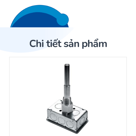
Liên hệ 24/7
Trang Chủ
Chi tiết sản phẩm
Giới thiệu
Trang Chủ
Sản phẩm
Cảm biến ACI
Dịch Vụ
Sản phẩm
Cảm biến ACI
Dự án
Nhà phân phối cảm biến
Bài viết
Nhà sản xuất thiết bị điều khiển
Hợp tác
Cung cấp giải pháp quản lý cho toà nhà (BMS)