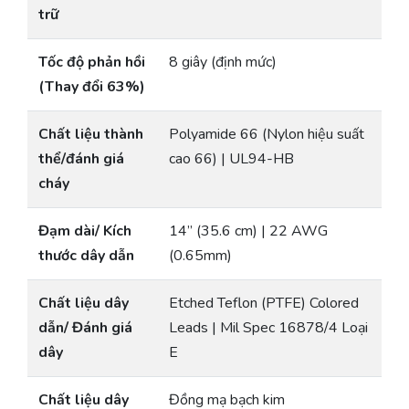
trữ
Tốc độ phản hồi
8 giây (định mức)
(Thay đổi 63%)
Chất liệu thành
Polyamide 66 (Nylon hiệu suất
thể/đánh giá
cao 66) | UL94-HB
cháy
Đạm dài/ Kích
14” (35.6 cm) | 22 AWG
thước dây dẫn
(0.65mm)
Chất liệu dây
Etched Teflon (PTFE) Colored
dẫn/ Đánh giá
Leads | Mil Spec 16878/4 Loại
dây
E
Chất liệu dây
Đồng mạ bạch kim