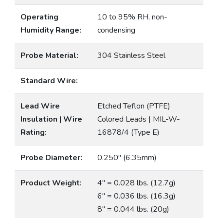
Operating
10 to 95% RH, non-
Humidity Range:
condensing
Probe Material:
304 Stainless Steel
Standard Wire:
Lead Wire
Etched Teflon (PTFE)
Insulation | Wire
Colored Leads | MIL-W-
Rating:
16878/4 (Type E)
Probe Diameter:
0.250″ (6.35mm)
Product Weight:
4″ = 0.028 lbs. (12.7g)
6″ = 0.036 lbs. (16.3g)
8″ = 0.044 lbs. (20g)