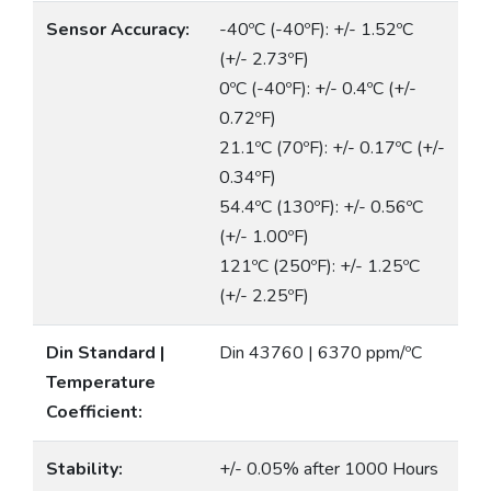
Sensor Accuracy:
-40ºC (-40ºF): +/- 1.52ºC
(+/- 2.73ºF)
0ºC (-40ºF): +/- 0.4ºC (+/-
0.72ºF)
21.1ºC (70ºF): +/- 0.17ºC (+/-
0.34ºF)
54.4ºC (130ºF): +/- 0.56ºC
(+/- 1.00ºF)
121ºC (250ºF): +/- 1.25ºC
(+/- 2.25ºF)
Din Standard |
Din 43760 | 6370 ppm/ºC
Temperature
Coefficient:
Stability:
+/- 0.05% after 1000 Hours