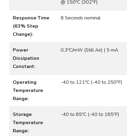
@ 150ºC (302ºF)
Response Time
8 Seconds nominal
(63% Step
Change):
Power
0.3ºC/mW (Still Air) | 5 mA
Dissipation
Constant:
Operating
-40 to 121ºC (-40 to 250ºF)
Temperature
Range:
Storage
-40 to 85ºC (-40 to 185ºF)
Temperature
Range: