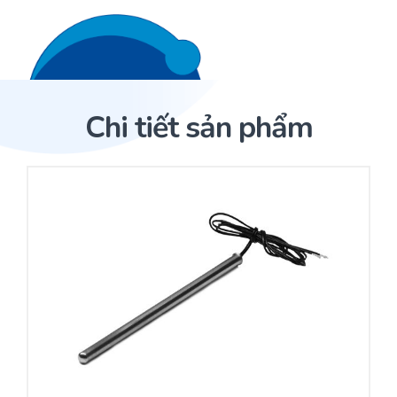
Liên hệ 24/7
Trang Chủ
Chi tiết sản phẩm
Giới thiệu
Trang Chủ
Sản phẩm
Cảm biến ACI
Dịch Vụ
Sản phẩm
Cảm biến ACI
Dự án
Nhà phân phối cảm biến
Bài viết
Nhà sản xuất thiết bị điều khiển
Hợp tác
Cung cấp giải pháp quản lý cho toà nhà (BMS)