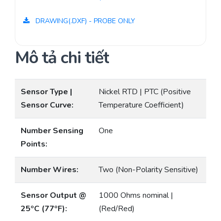
DRAWING(.DXF) - PROBE ONLY
Mô tả chi tiết
Sensor Type |
Nickel RTD | PTC (Positive
Sensor Curve:
Temperature Coefficient)
Number Sensing
One
Points:
Number Wires:
Two (Non-Polarity Sensitive)
Sensor Output @
1000 Ohms nominal |
25ºC (77ºF):
(Red/Red)