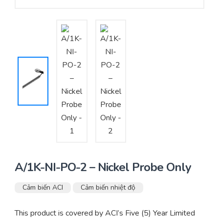
Yêu cầu báo giá
Bảo trì – Bảo dưỡng hệ thống
Tư vấn – Thiết kế – Cung cấp thiết bị HVAC
Tư vấn thiết kế, thi công tủ điều khiển
Thi công – Lắp đặt hệ thống HVAC
A/1K-NI-PO-2 – Nickel Probe Only
Cảm biến ACI
Cảm biến nhiệt độ
This product is covered by ACI’s Five (5) Year Limited