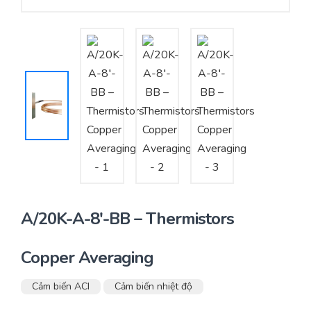
Yêu cầu báo giá
Bảo trì – Bảo dưỡng hệ thống
Tư vấn – Thiết kế – Cung cấp thiết bị HVAC
Tư vấn thiết kế, thi công tủ điều khiển
Thi công – Lắp đặt hệ thống HVAC
A/20K-A-8′-BB – Thermistors
Copper Averaging
Cảm biến ACI
Cảm biến nhiệt độ