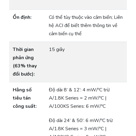
Ổn định:
Có thể tùy thuộc vào cảm biến; Liên
hệ ACI để biết thêm thông tin về
cảm biến cụ thể
Thời gian
15 giây
phản ứng
(63% thay
đổi bước):
Hằng số
Độ dài 8’ & 12’: 4 mW/ºC trừ
tiêu tán
A/1.8K Series = 2 mW/ºC |
công suất:
A/100KS Series: 6 mW/ºC
Độ dài 24’ & 50’: 6 mW/ºC trừ
A/1.8K Series = 3 mW/ºC |