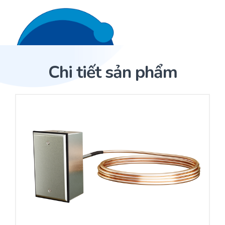
Liên hệ 24/7
Trang Chủ
Chi tiết sản phẩm
Giới thiệu
Trang Chủ
Sản phẩm
Cảm biến ACI
Dịch Vụ
Sản phẩm
Cảm biến ACI
Dự án
Nhà phân phối cảm biến
Bài viết
Nhà sản xuất thiết bị điều khiển
Hợp tác
Cung cấp giải pháp quản lý cho toà nhà (BMS)