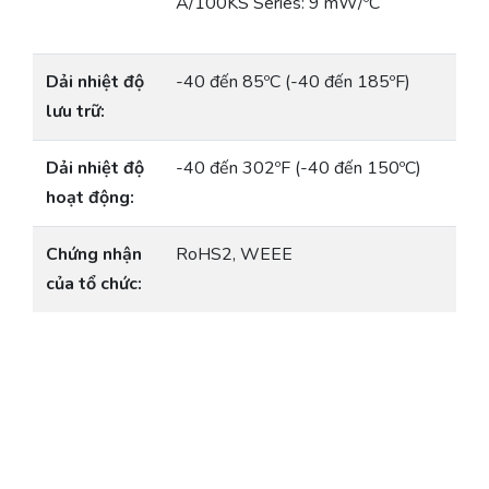
A/100KS Series: 9 mW/ºC
Dải nhiệt độ
-40 đến 85ºC (-40 đến 185ºF)
lưu trữ:
Dải nhiệt độ
-40 đến 302ºF (-40 đến 150ºC)
hoạt động:
Chứng nhận
RoHS2, WEEE
của tổ chức: