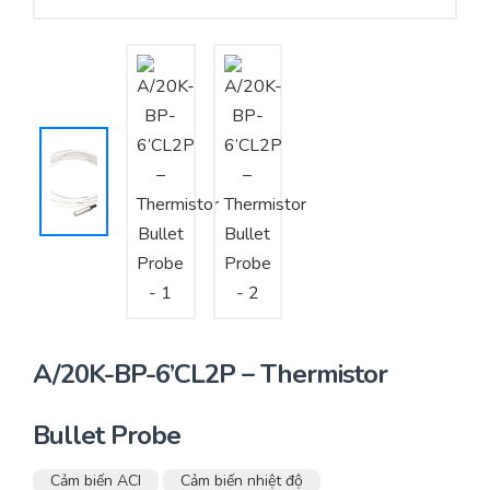
Yêu cầu báo giá
Bảo trì – Bảo dưỡng hệ thống
Tư vấn – Thiết kế – Cung cấp thiết bị HVAC
Tư vấn thiết kế, thi công tủ điều khiển
Thi công – Lắp đặt hệ thống HVAC
A/20K-BP-6’CL2P – Thermistor
Bullet Probe
Cảm biến ACI
Cảm biến nhiệt độ