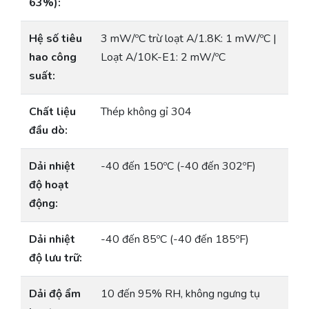
63%):
Hệ số tiêu
3 mW/ºC trừ loạt A/1.8K: 1 mW/ºC |
hao công
Loạt A/10K-E1: 2 mW/ºC
suất:
Chất liệu
Thép không gỉ 304
đầu dò:
Dải nhiệt
-40 đến 150ºC (-40 đến 302ºF)
độ hoạt
động:
Dải nhiệt
-40 đến 85ºC (-40 đến 185ºF)
độ lưu trữ:
Dải độ ẩm
10 đến 95% RH, không ngưng tụ