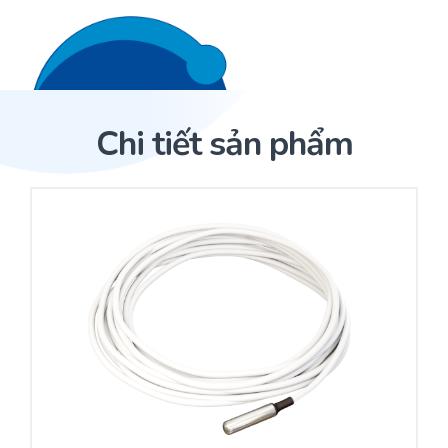
Liên hệ 24/7
Trang Chủ
Chi tiết sản phẩm
Giới thiệu
Trang Chủ
Sản phẩm
Cảm biến ACI
Dịch Vụ
Sản phẩm
Cảm biến ACI
Dự án
Nhà phân phối cảm biến
Bài viết
Nhà sản xuất thiết bị điều khiển
Hợp tác
Cung cấp giải pháp quản lý cho toà nhà (BMS)