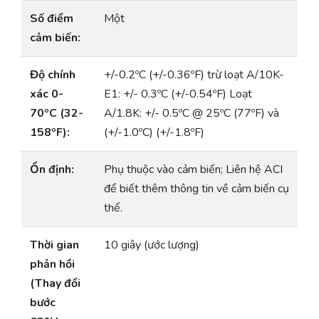
Số điểm
Một
cảm biến:
Độ chính
+/-0.2ºC (+/-0.36ºF) trừ loạt A/10K-
xác 0-
E1: +/- 0.3ºC (+/-0.54ºF) Loạt
70ºC (32-
A/1.8K: +/- 0.5ºC @ 25ºC (77ºF) và
158ºF):
(+/-1.0ºC) (+/-1.8ºF)
Ổn định:
Phụ thuộc vào cảm biến; Liên hệ ACI
để biết thêm thông tin về cảm biến cụ
thể.
Thời gian
10 giây (ước lượng)
phản hồi
(Thay đổi
bước