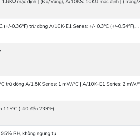
: 1.8KΩ mặc định | (Đỏ/Vàng), A/10KS: 10KΩ mặc định | (Trắng/
C (+/-0.36ºF) trừ dòng A/10K-E1 Series: +/- 0.3ºC (+/-0.54ºF),…
y
C trừ dòng A/1.8K Series: 1 mW/ºC | A/10K-E1 Series: 2 mW/
n 115ºC (-40 đến 239ºF)
 95% RH, không ngưng tụ