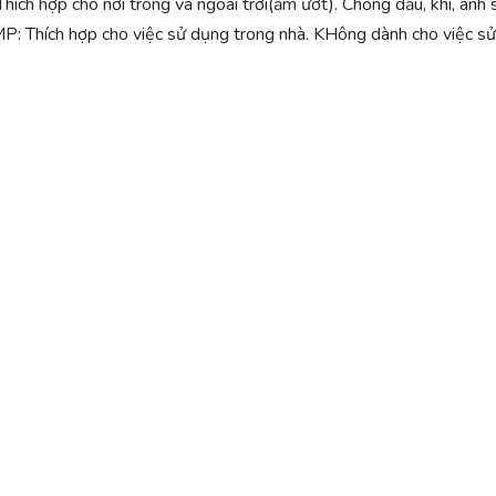
hích hợp cho nơi trong và ngoài trời(ẩm ướt). Chống dầu, khí, ánh
MP: Thích hợp cho việc sử dụng trong nhà. KHông dành cho việc sử