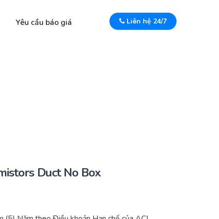
Liên hệ 24/7
Yêu cầu báo giá
istors Duct No Box
 (5) Năm theo Điều khoản Hạn chế của ACI.