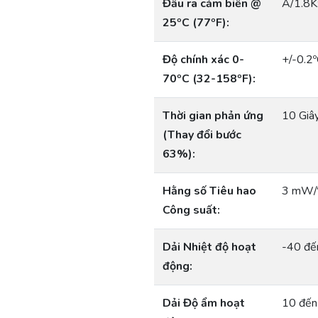
Đầu ra cảm biến @
A/1.8K
25ºC (77ºF):
Độ chính xác 0-
+/-0.2º
70ºC (32-158ºF):
Thời gian phản ứng
10 Giâ
(Thay đổi bước
63%):
Hằng số Tiêu hao
3 mW/º
Công suất:
Dải Nhiệt độ hoạt
-40 đế
động:
Dải Độ ẩm hoạt
10 đến