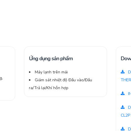
Ứng dụng sản phẩm
Dow
Máy lạnh trên mái
D
g,
Giám sát nhiệt độ Đầu vào/Đầu
THER
ra/Trả lại/Khí hỗn hợp
I
D
CL2P
D