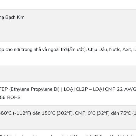
ạ Bạch Kim
ợp cho nơi trong nhà và ngoài trời(ẩm ướt). Chịu Dầu, Nước, Axit
FEP (Ethylene Propylene Đi) | LOẠI CL2P – LOẠI CMP 22 AWG
56 ROHS,
-80ºC (-112ºF) đến 150ºC (302ºF), CMP: 0ºC (32ºF) đến 75ºC (