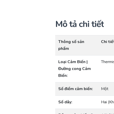
Mô tả chi tiết
Thông số sản
Chi tiế
phẩm
Loại Cảm Biến |
Thermi
Đường cong Cảm
Biến:
Số điểm cảm biến:
Một
Số dây:
Hai (Kh