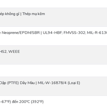
ép không gỉ | Thép mạ kẽm
e Neoprene/EPDM/SBR | UL94-HBF; FMVSS-302; MIL-R-613
oHS2, WEEE
 Dập (PTFE) Dây Màu | MIL-W-16878/4 (Loại E)
(-67ºF) đến 200ºC (392ºF)