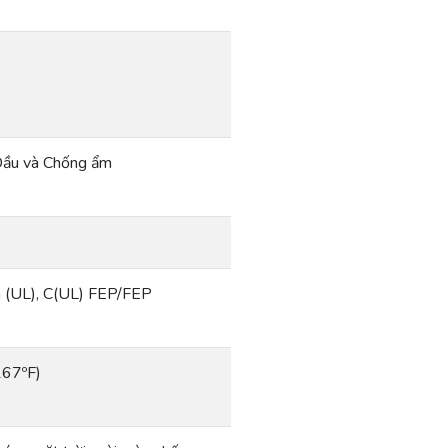
, Dầu và Chống ẩm
 (UL), C(UL) FEP/FEP
167ºF)