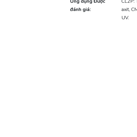
Ứng dụng Được
CL2P: T
đánh giá:
axit, C
UV.