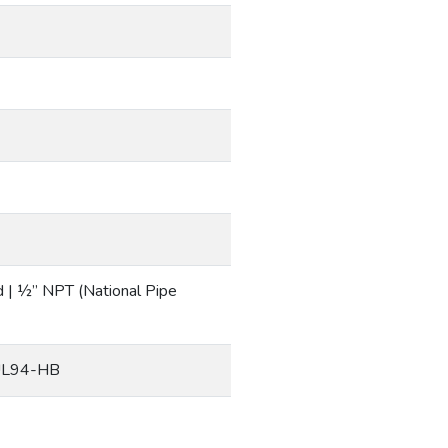
d | ½” NPT (National Pipe
 UL94-HB