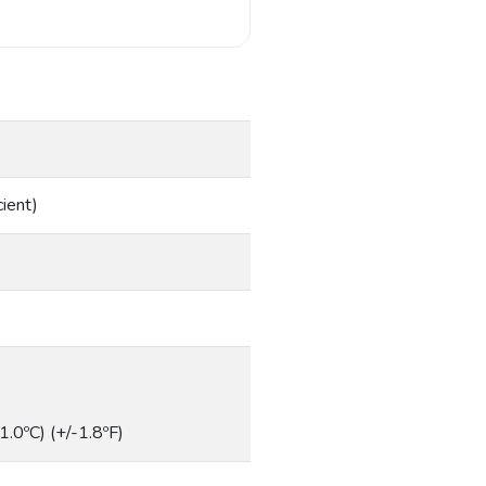
ient)
1.0ºC) (+/-1.8ºF)