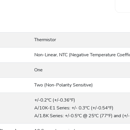
Thermistor
Non-Linear, NTC (Negative Temperature Coeffic
One
Two (Non-Polarity Sensitive)
+/-0.2ºC (+/-0.36ºF)
A/10K-E1 Series: +/- 0.3ºC (+/-0.54ºF)
A/1.8K Series: +/-0.5ºC @ 25ºC (77ºF) and (+/-