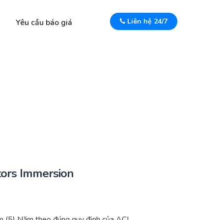
Liên hệ 24/7
Yêu cầu báo giá
ors Immersion
 (5) Năm theo đúng quy định của ACI.