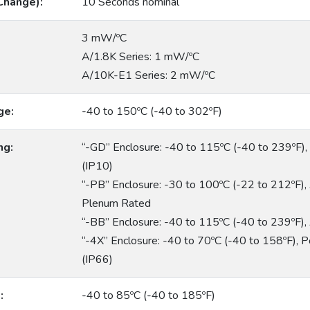
Change):
10 Seconds nominal
:
3 mW/ºC
A/1.8K Series: 1 mW/ºC
A/10K-E1 Series: 2 mW/ºC
ge:
-40 to 150ºC (-40 to 302ºF)
ng:
“-GD” Enclosure: -40 to 115ºC (-40 to 239ºF)
(IP10)
“-PB” Enclosure: -30 to 100ºC (-22 to 212ºF)
Plenum Rated
“-BB” Enclosure: -40 to 115ºC (-40 to 239ºF
“-4X” Enclosure: -40 to 70ºC (-40 to 158ºF), 
(IP66)
:
-40 to 85ºC (-40 to 185ºF)