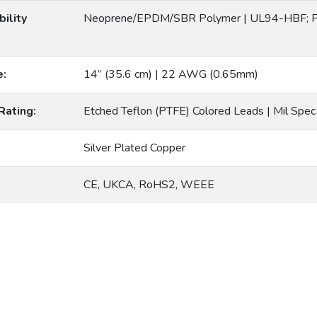
ility
Neoprene/EPDM/SBR Polymer | UL94-HBF; 
e:
14” (35.6 cm) | 22 AWG (0.65mm)
Rating:
Etched Teflon (PTFE) Colored Leads | Mil Spe
Silver Plated Copper
CE, UKCA, RoHS2, WEEE