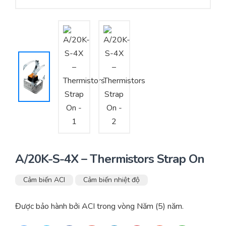
Yêu cầu báo giá
Bảo trì – Bảo dưỡng hệ thống
Tư vấn – Thiết kế – Cung cấp thiết bị HVAC
Tư vấn thiết kế, thi công tủ điều khiển
Thi công – Lắp đặt hệ thống HVAC
A/20K-S-4X – Thermistors Strap On
Cảm biến ACI
Cảm biến nhiệt độ
Được bảo hành bởi ACI trong vòng Năm (5) năm.