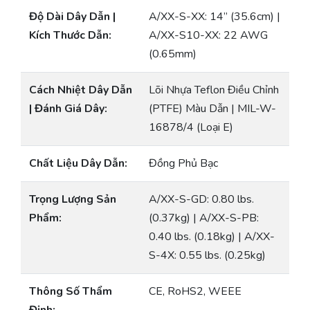
Độ Dài Dây Dẫn |
A/XX-S-XX: 14” (35.6cm) |
Kích Thước Dẫn:
A/XX-S10-XX: 22 AWG
(0.65mm)
Cách Nhiệt Dây Dẫn
Lõi Nhựa Teflon Điều Chỉnh
| Đánh Giá Dây:
(PTFE) Màu Dẫn | MIL-W-
16878/4 (Loại E)
Chất Liệu Dây Dẫn:
Đồng Phủ Bạc
Trọng Lượng Sản
A/XX-S-GD: 0.80 lbs.
Phẩm:
(0.37kg) | A/XX-S-PB:
0.40 lbs. (0.18kg) | A/XX-
S-4X: 0.55 lbs. (0.25kg)
Thông Số Thẩm
CE, RoHS2, WEEE