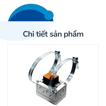
Liên hệ 24/7
Trang Chủ
Chi tiết sản phẩm
Giới thiệu
Trang Chủ
Sản phẩm
Cảm biến ACI
Dịch Vụ
Sản phẩm
Cảm biến ACI
Dự án
Nhà phân phối cảm biến
Bài viết
Nhà sản xuất thiết bị điều khiển
Hợp tác
Cung cấp giải pháp quản lý cho toà nhà (BMS)