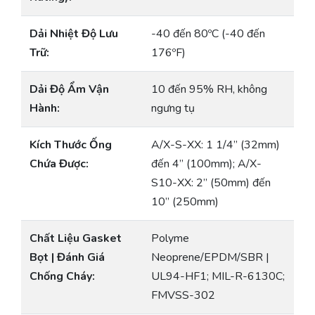
Dải Nhiệt Độ Lưu
-40 đến 80ºC (-40 đến
Trữ:
176ºF)
Dải Độ Ẩm Vận
10 đến 95% RH, không
Hành:
ngưng tụ
Kích Thước Ống
A/X-S-XX: 1 1/4” (32mm)
Chứa Được:
đến 4” (100mm); A/X-
S10-XX: 2” (50mm) đến
10” (250mm)
Chất Liệu Gasket
Polyme
Bọt | Đánh Giá
Neoprene/EPDM/SBR |
Chống Cháy:
UL94-HF1; MIL-R-6130C;
FMVSS-302