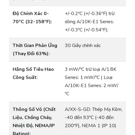
Độ Chính Xác 0-
+/-0.2ºC (+/-0.36ºF) trừ
70ºC (32-158ºF):
dòng A/10K-E1 Series:
+/-0.3ºC (+/-0.54ºF);
Thời Gian Phản Ứng
30 Giây chính xác
(Thay Đổi 63%):
Hằng Số Tiêu Hao
3 mW/ºC trừ loại A/1.8K
Công Suất:
Series: 1 mW/ºC | Loại
A/10K-E1 Series: 2 mW/
ºC
Thông Số Vỏ (Chất
A/XX-S-GD: Thép Mạ Kẽm,
Liệu, Chống Cháy,
-40 đến 93ºC (-40 đến
Nhiệt Độ, NEMA/IP
200ºF), NEMA 1 (IP 10)
Rating):