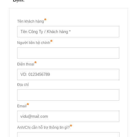
Định: