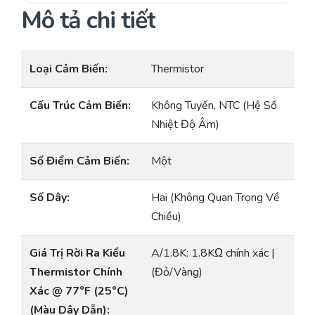
Mô tả chi tiết
Loại Cảm Biến:
Thermistor
Cấu Trúc Cảm Biến:
Không Tuyến, NTC (Hệ Số
Nhiệt Độ Âm)
Số Điểm Cảm Biến:
Một
Số Dây:
Hai (Không Quan Trọng Về
Chiều)
Giá Trị Rời Ra Kiểu
A/1.8K: 1.8KΩ chính xác |
Thermistor Chính
(Đỏ/Vàng)
Xác @ 77°F (25°C)
(Màu Dây Dẫn):