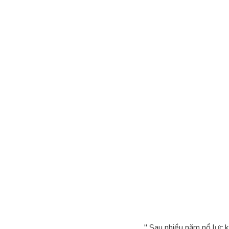
" Sau nhiều năm nổ lực 