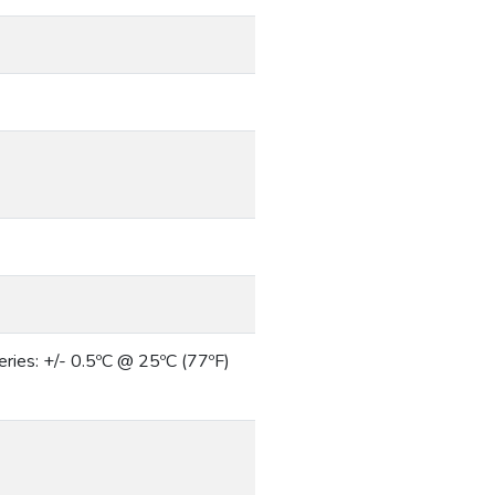
eries: +/- 0.5ºC @ 25ºC (77ºF)