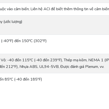
uộc vào cảm biến; Liên hệ ACI để biết thêm thông tin về cảm biến
ây (ước lượng)
 (-40ºF) đến 150ºC (302ºF)
 Vỏ: -40 đến 115ºC (-40 đến 239ºF), Thép mạ kẽm, NEMA 1 (IP
đến 212ºF), Nhựa ABS, UL94-5VB, Được đánh giá Plenum, vv.
ến 85ºC (-40 đến 185ºF)