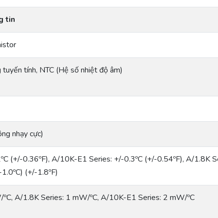
 tin
istor
 tuyến tính, NTC (Hệ số nhiệt độ âm)
ông nhạy cực)
2ºC (+/-0.36ºF), A/10K-E1 Series: +/-0.3ºC (+/-0.54ºF), A/1.8K S
-1.0ºC) (+/-1.8ºF)
ºC, A/1.8K Series: 1 mW/ºC, A/10K-E1 Series: 2 mW/ºC