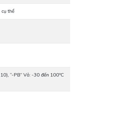
 cụ thể
10), “-PB” Vỏ: -30 đến 100ºC