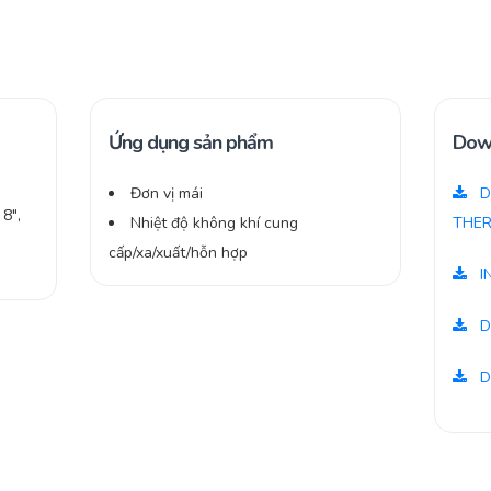
Ứng dụng sản phẩm
Dow
Đơn vị mái
D
8″,
Nhiệt độ không khí cung
THER
cấp/xa/xuất/hỗn hợp
I
D
D