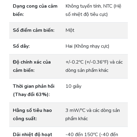
Dạng cong của cảm
Không tuyến tính, NTC (Hệ
biến:
số nhiệt độ tiêu cực)
Số điểm cảm biến:
Một
Số dây:
Hai (Không nhạy cực)
Độ chính xác của
+/-0.2ºC (+/-0.36ºF) và các
cảm biến:
dòng sản phẩm khác
Thời gian phản hồi
10 giây
(Thay đổi 63%):
Hằng số tiêu hao
3 mW/ºC và các dòng sản
công suất:
phẩm khác
Dải nhiệt độ hoạt
-40 đến 150ºC (-40 đến