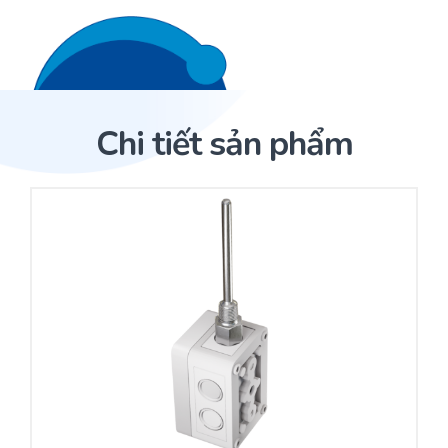
Liên hệ 24/7
Trang Chủ
Chi tiết sản phẩm
Giới thiệu
Trang Chủ
Sản phẩm
Cảm biến ACI
Dịch Vụ
Sản phẩm
Cảm biến ACI
Dự án
Nhà phân phối cảm biến
Bài viết
Nhà sản xuất thiết bị điều khiển
Hợp tác
Cung cấp giải pháp quản lý cho toà nhà (BMS)